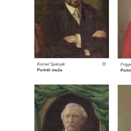
Kornel Spányik
Frigy
Portrét muža
Portr