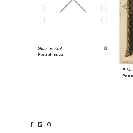
Gusztáv Král
Portrét muža
F. Ma
Portr