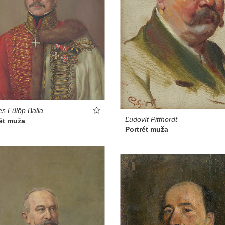
es Fülöp Balla
Ľudovít Pitthordt
ét muža
Portrét muža