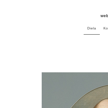
we
Diela
Ko