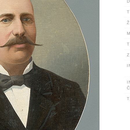
D
T
Ž
M
T
Z
I
I
Č
T