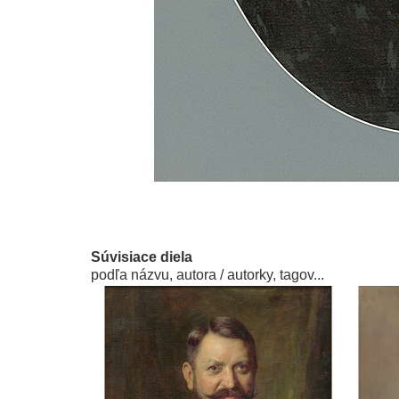
Súvisiace diela
podľa názvu, autora / autorky, tagov...