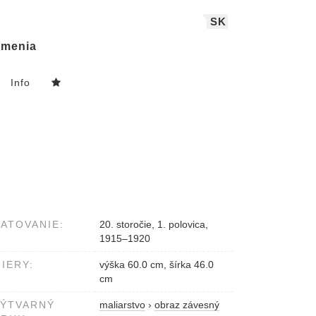
SK
menia
Info
ATOVANIE:
20. storočie, 1. polovica,
1915–1920
IERY:
výška 60.0 cm, šírka 46.0
cm
VÝTVARNÝ
maliarstvo
›
obraz závesný