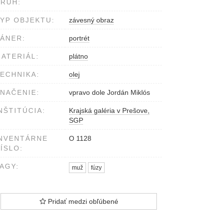
RUH:
YP OBJEKTU:
závesný obraz
ÁNER:
portrét
ATERIÁL:
plátno
ECHNIKA:
olej
NAČENIE:
vpravo dole Jordán Miklós
NŠTITÚCIA:
Krajská galéria v Prešove,
SGP
NVENTÁRNE
O 1128
ÍSLO:
AGY:
muž
fúzy
Pridať medzi obľúbené