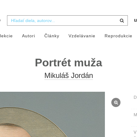
b
u
lekcie
Autori
Články
Vzdelávanie
Reprodukcie
Portrét muža
Mikuláš Jordán
D
M