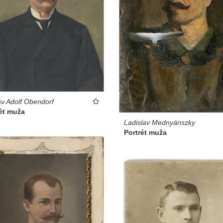
v Adolf Obendorf
ét muža
Ladislav Mednyánszky
Portrét muža