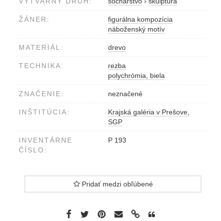
VÝTVARNÝ DRUH:
sochárstvo
›
skulptúra
ŽÁNER:
figurálna kompozícia
náboženský motív
MATERIÁL:
drevo
TECHNIKA:
rezba
polychrómia, biela
ZNAČENIE:
neznačené
INŠTITÚCIA:
Krajská galéria v Prešove,
SGP
INVENTÁRNE
P 193
ČÍSLO:
Pridať medzi obľúbené