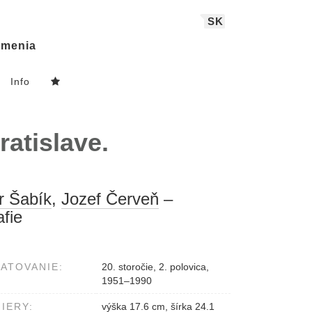
SK
menia
Info
atislave.
r Šabík
,
Jozef Červeň
–
afie
ATOVANIE:
20. storočie, 2. polovica,
1951–1990
IERY:
výška 17.6 cm, šírka 24.1