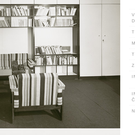
D
T
M
T
Z
I
I
Č
N