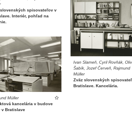
r
 slovenských spisovateľov v
slave. Interiér, pohľad na
nie.
Ivan Slameň, Cyril Rovňák, Oli
Šabík, Jozef Červeň, Rajmund
Müller
Zväz slovenských spisovateľ
Bratislave. Kancelária.
nd Müller
ktová kancelária v budove
v Bratislave