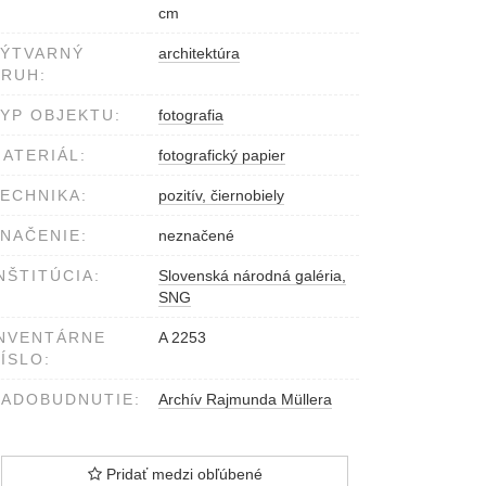
cm
VÝTVARNÝ
architektúra
RUH:
YP OBJEKTU:
fotografia
ATERIÁL:
fotografický papier
ECHNIKA:
pozitív, čiernobiely
NAČENIE:
neznačené
NŠTITÚCIA:
Slovenská národná galéria,
SNG
NVENTÁRNE
A 2253
ÍSLO:
ADOBUDNUTIE:
Archív Rajmunda Müllera
Pridať medzi obľúbené