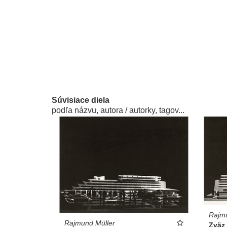
Súvisiace diela
podľa názvu, autora / autorky, tagov...
Rajmu
Rajmund Müller
Zväz