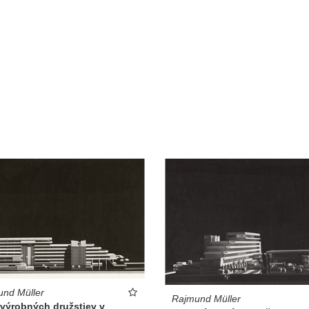
nd Müller
Rajmund Müller
 výrobných družstiev v