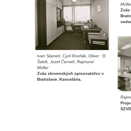
Mülle
Zväz
Brati
sede
Ivan Slameň, Cyril Rovňák, Oliver
Šabík, Jozef Červeň, Rajmund
Müller
Zväz slovenských spisovateľov v
Bratislave. Kancelária.
Rajmu
Proje
SZVD 