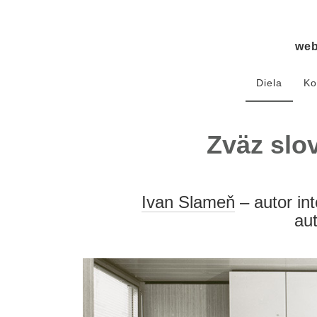
we
Diela
Ko
Zväz slo
Ivan Slameň
– autor int
aut