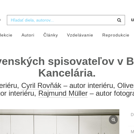
b
u
lekcie
Autori
Články
Vzdelávanie
Reprodukcie
venských spisovateľov v Br
Kancelária.
eriéru,
Cyril Rovňák
– autor interiéru,
Olive
or interiéru,
Rajmund Müller
– autor fotogr
D
M