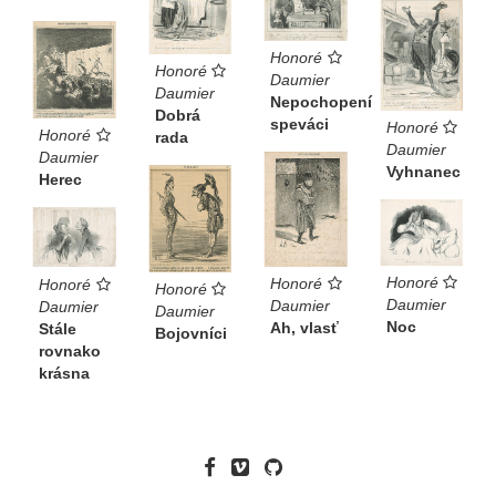
Honoré
Honoré
Daumier
Daumier
Nepochopení
Dobrá
speváci
Honoré
Honoré
rada
Daumier
Daumier
Vyhnanec
Herec
Honoré
Honoré
Honoré
Honoré
Daumier
Daumier
Daumier
Daumier
Noc
Ah, vlasť
Stále
Bojovníci
rovnako
krásna