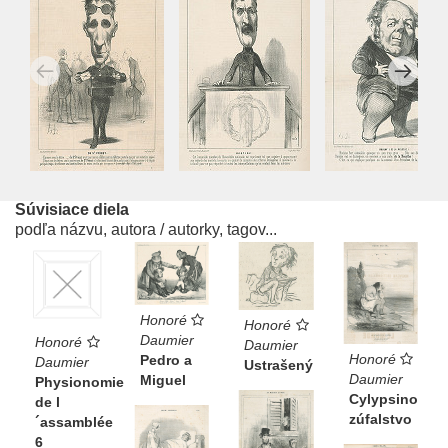
Súvisiace diela
podľa názvu, autora / autorky, tagov...
Honoré
Honoré
Daumier
Honoré
Daumier
Honoré
Pedro a
Daumier
Ustrašený
Daumier
Miguel
Physionomie
Cylypsino
de l
zúfalstvo
´assamblée
6