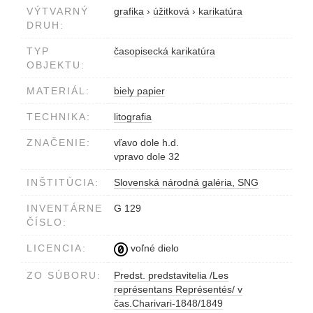
VÝTVARNÝ
grafika
›
úžitková
›
karikatúra
DRUH:
TYP
časopisecká karikatúra
OBJEKTU:
MATERIÁL:
biely papier
TECHNIKA:
litografia
ZNAČENIE:
vľavo dole h.d.
vpravo dole 32
INŠTITÚCIA:
Slovenská národná galéria, SNG
INVENTÁRNE
G 129
ČÍSLO:
LICENCIA:
voľné dielo
ZO SÚBORU:
Predst. predstavitelia /Les
représentans Représentés/ v
čas.Charivari-1848/1849