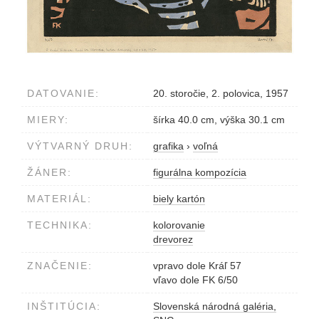
DATOVANIE:
20. storočie, 2. polovica, 1957
MIERY:
šírka 40.0 cm, výška 30.1 cm
VÝTVARNÝ DRUH:
grafika
›
voľná
ŽÁNER:
figurálna kompozícia
MATERIÁL:
biely kartón
TECHNIKA:
kolorovanie
drevorez
ZNAČENIE:
vpravo dole Kráľ 57
vľavo dole FK 6/50
INŠTITÚCIA:
Slovenská národná galéria,