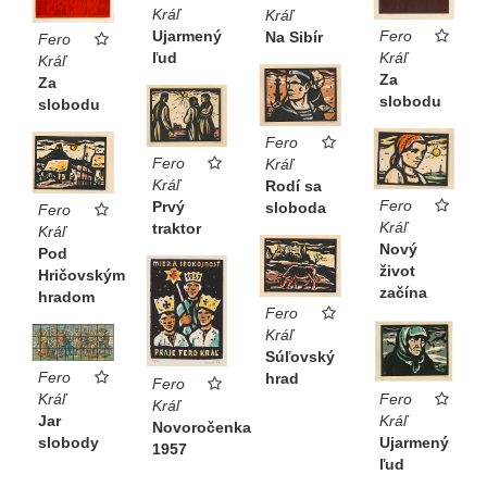
Kráľ
Kráľ
Fero
Ujarmený
Na Sibír
Fero
Kráľ
ľud
Kráľ
Za
Za
slobodu
slobodu
Fero
Fero
Kráľ
Kráľ
Rodí sa
Fero
Prvý
sloboda
Fero
Kráľ
traktor
Kráľ
Nový
Pod
život
Hričovským
začína
hradom
Fero
Kráľ
Súľovský
Fero
hrad
Fero
Kráľ
Fero
Kráľ
Jar
Kráľ
Novoročenka
slobody
Ujarmený
1957
ľud