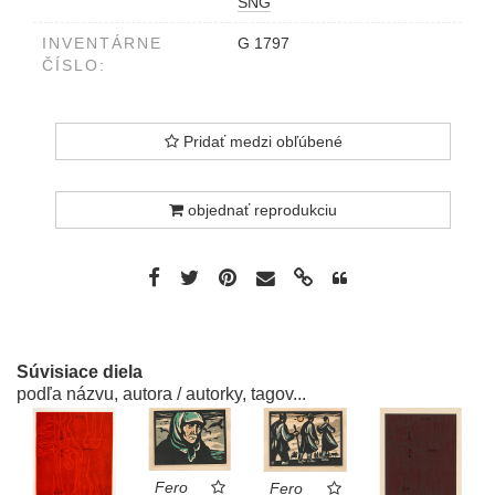
SNG
INVENTÁRNE
G 1797
ČÍSLO:
Pridať medzi obľúbené
objednať reprodukciu
Súvisiace diela
podľa názvu, autora / autorky, tagov...
Fero
Fero