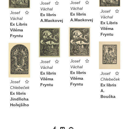
Josef
Josef
Váchal
Váchal
Josef
Josef
Ex libris
Ex libris
Váchal
Váchal
A.Mackovej
A.Mackovej
Ex Libris
Ex Libris
Viléma
Viléma
Fryntu
Fryntu
Josef
Josef
Váchal
Váchal
Ex libris
Ex libris
Josef
Viléma
Viléma
Chlebeček
Josef
Fryntu
Fryntu
Ex libris
Chlebeček
A.
Ex libris
Boučka
Jindřicha
Hořejšího