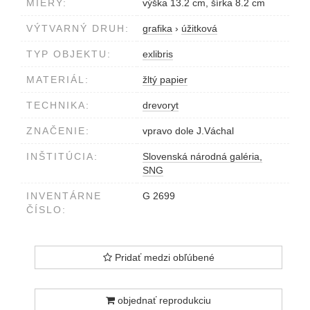
MIERY:
výška 13.2 cm, šírka 8.2 cm
VÝTVARNÝ DRUH:
grafika
›
úžitková
TYP OBJEKTU:
exlibris
MATERIÁL:
žltý papier
TECHNIKA:
drevoryt
ZNAČENIE:
vpravo dole J.Váchal
INŠTITÚCIA:
Slovenská národná galéria,
SNG
INVENTÁRNE
G 2699
ČÍSLO:
Pridať medzi obľúbené
objednať reprodukciu