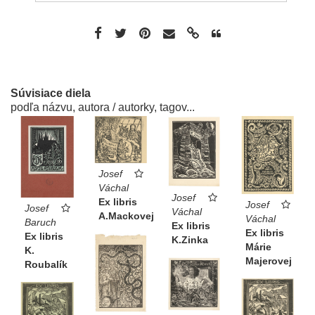
Súvisiace diela
podľa názvu, autora / autorky, tagov...
Josef
Váchal
Josef
Ex libris
Josef
Josef
Váchal
A.Mackovej
Váchal
Baruch
Ex libris
Ex libris
Ex libris
K.Zinka
Márie
K.
Majerovej
Roubalík