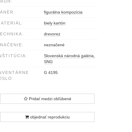
RUH:
ÁNER:
figurálna kompozícia
ATERIÁL:
biely kartón
ECHNIKA:
drevorez
NAČENIE:
neznačené
NŠTITÚCIA:
Slovenská národná galéria,
SNG
NVENTÁRNE
G 4195
ÍSLO:
Pridať medzi obľúbené
objednať reprodukciu