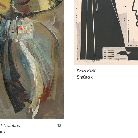
Fero Kráľ
Smútok
al Trembáč
ok