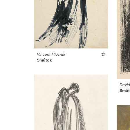
Vincent Hložník
Smútok
Dezid
Smút