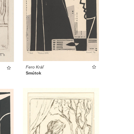
Fero Kráľ
Smútok