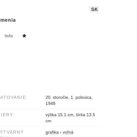
SK
menia
Info
ATOVANIE:
20. storočie, 1. polovica,
1948
IERY:
výška 15.1 cm, šírka 13.5
cm
VÝTVARNÝ
grafika
›
voľná