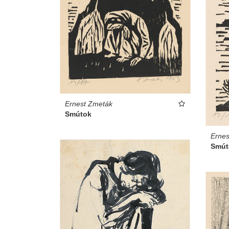
Ernest Zmeták
Smútok
Ernes
Smút