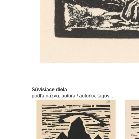
Súvisiace diela
podľa názvu, autora / autorky, tagov...