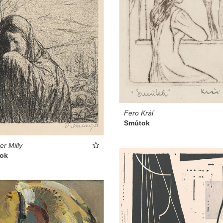
Fero Kráľ
Smútok
er Milly
ok