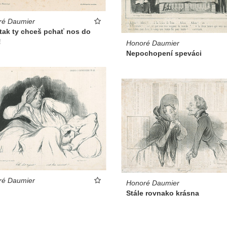
ré Daumier
tak ty chceš pchať nos do
!
Honoré Daumier
Nepochopení speváci
ré Daumier
Honoré Daumier
Stále rovnako krásna