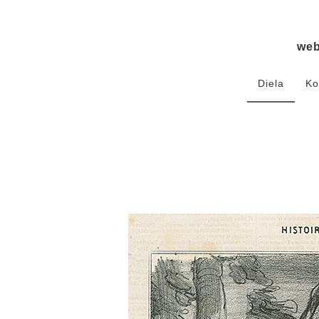
we
Diela
Ko