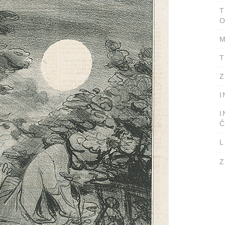
T
O
M
T
Z
I
I
Č
L
Z