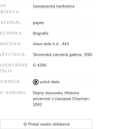
YP
časopisecká karikatúra
BJEKTU:
ATERIÁL:
papier
ECHNIKA:
litografia
NAČENIE:
vľavo dole h.d., 443
NŠTITÚCIA:
Slovenská národná galéria, SNG
NVENTÁRNE
G 4266
ÍSLO:
ICENCIA:
voľné dielo
O SÚBORU:
Dejiny staroveku /Histoire
ancienne/ v časopise Charivari -
1842
Pridať medzi obľúbené