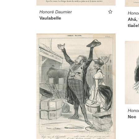
Honoré Daumier
Hono
Vaulabelle
Ahá, 
tlače
Hono
Noc