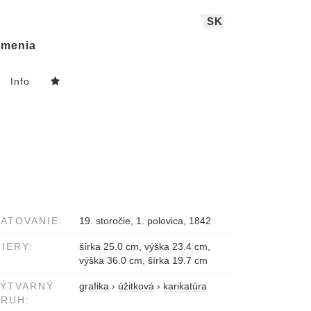
SK
menia
Info
ATOVANIE:
19. storočie, 1. polovica, 1842
IERY:
šírka 25.0 cm, výška 23.4 cm,
výška 36.0 cm, šírka 19.7 cm
VÝTVARNÝ
grafika
›
úžitková
›
karikatúra
RUH: