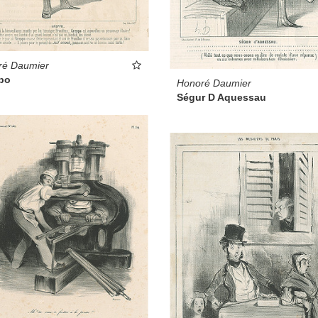
ré Daumier
po
Honoré Daumier
Ségur D Aquessau