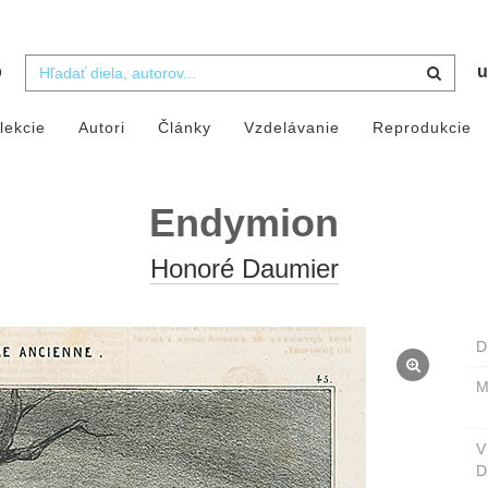
b
u
lekcie
Autori
Články
Vzdelávanie
Reprodukcie
Endymion
Honoré Daumier
D
M
D