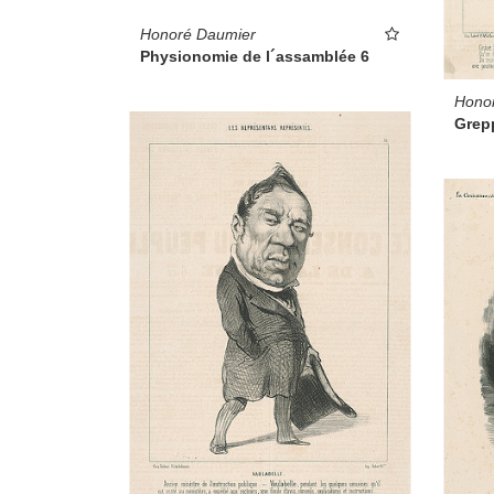
Honoré Daumier
Physionomie de l´assamblée 6
Hono
Grep