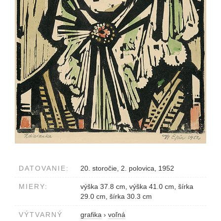
DATOVANIE:
20. storočie, 2. polovica, 1952
MIERY:
výška 37.8 cm, výška 41.0 cm, šírka
29.0 cm, šírka 30.3 cm
VÝTVARNÝ
grafika
›
voľná