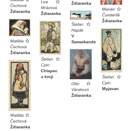
Lea
Ždiaranka
Čechová
Mrázová
Marián
Ždiaranka
Ždiaranka
Čunderlík
Ždiaranka
Štefan
Hapák
V
Matilda
Samarkande
Čechová
Ždiaranka
Štefan
Cpin
Chlapec
v kroji
Štefan
Cpin
Otto
Myjavan
Várakozó
Ždiaranka
Matilda
Čechová
Ždiaranka