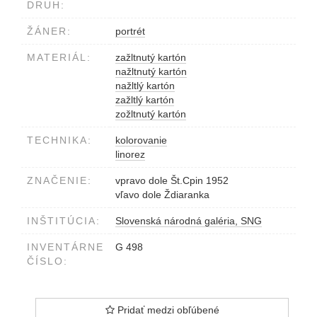
DRUH:
ŽÁNER:
portrét
MATERIÁL:
zažltnutý kartón
nažltnutý kartón
nažltlý kartón
zažltlý kartón
zožltnutý kartón
TECHNIKA:
kolorovanie
linorez
ZNAČENIE:
vpravo dole Št.Cpin 1952
vľavo dole Ždiaranka
INŠTITÚCIA:
Slovenská národná galéria, SNG
INVENTÁRNE
G 498
ČÍSLO:
Pridať medzi obľúbené