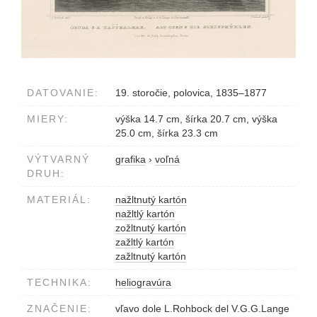
DATOVANIE:
19. storočie, polovica, 1835–1877
MIERY:
výška 14.7 cm, šírka 20.7 cm, výška
25.0 cm, šírka 23.3 cm
VÝTVARNÝ
grafika
›
voľná
DRUH:
MATERIÁL:
nažltnutý kartón
nažltlý kartón
zožltnutý kartón
zažltlý kartón
zažltnutý kartón
TECHNIKA:
heliogravúra
ZNAČENIE:
vľavo dole L.Rohbock del V.G.G.Lange