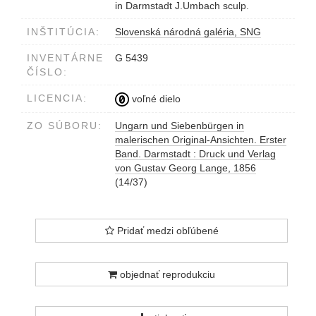
in Darmstadt J.Umbach sculp.
INŠTITÚCIA:
Slovenská národná galéria, SNG
INVENTÁRNE
G 5439
ČÍSLO:
LICENCIA:
voľné dielo
ZO SÚBORU:
Ungarn und Siebenbürgen in
malerischen Original-Ansichten. Erster
Band. Darmstadt : Druck und Verlag
von Gustav Georg Lange, 1856
(14/37)
Pridať medzi obľúbené
objednať reprodukciu