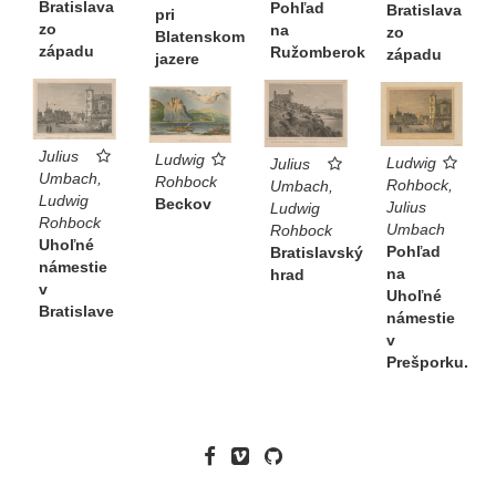
Bratislava
Pohľad
Bratislava
pri
zo
na
zo
Blatenskom
západu
Ružomberok
západu
jazere
Julius
Ludwig
Ludwig
Julius
Umbach,
Rohbock
Rohbock,
Umbach,
Ludwig
Beckov
Julius
Ludwig
Rohbock
Umbach
Rohbock
Uhoľné
Pohľad
Bratislavský
námestie
na
hrad
v
Uhoľné
Bratislave
námestie
v
Prešporku.