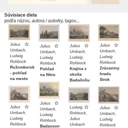
Súvisiace diela
podľa názvu, autora / autorky, tagov...
Julius
Julius
Julius
Julius
Umbach,
Umbach,
Umbach,
Umbach,
Ludwig
Ludwig
Ludwig
Ludwig
Rohbock
Rohbock
Rohbock
Rohbock
Ružomberok
Zrúcaniny
Krajina z
Pohľad
- pohľad
hradu
okolia
na Nitru
na mesto
Sirok
Badačoňu
Julius
Julius
Ludwig
Julius
Umbach,
Umbach,
Rohbock,
Umbach,
Ludwig
Ludwig
Julius
Ludwig
Rohbock
Rohbock
Umbach
Rohbock
Badacson