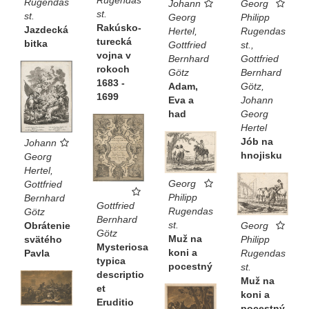
Rugendas
Johann
Georg
st.
st.
Georg
Philipp
Rakúsko-
Jazdecká
Hertel,
Rugendas
turecká
bitka
Gottfried
st.,
vojna v
Bernhard
Gottfried
rokoch
Götz
Bernhard
1683 -
Adam,
Götz,
1699
Eva a
Johann
had
Georg
Hertel
Jób na
Johann
hnojisku
Georg
Hertel,
Georg
Gottfried
Philipp
Bernhard
Gottfried
Rugendas
Götz
Bernhard
st.
Obrátenie
Georg
Götz
Muž na
svätého
Philipp
Mysteriosa
koni a
Pavla
Rugendas
typica
pocestný
st.
descriptio
Muž na
et
koni a
Eruditio
pocestný