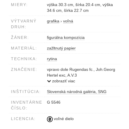
MIERY:
výška 30.3 cm, šírka 20.4 cm, výška
34.6 cm, šírka 22.7 cm
VÝTVARNÝ
grafika
›
voľná
DRUH:
ŽÁNER:
figurálna kompozícia
MATERIÁL:
zažltnutý papier
TECHNIKA:
rytina
ZNAČENIE:
vpravo dole Rugendas fc., Joh.Georg
Hertel exc, A.V.3
vľavo dole G.B.Göz inv.et del text
zobraziť viac
INŠTITÚCIA:
Slovenská národná galéria, SNG
INVENTÁRNE
G 5546
ČÍSLO:
LICENCIA:
voľné dielo