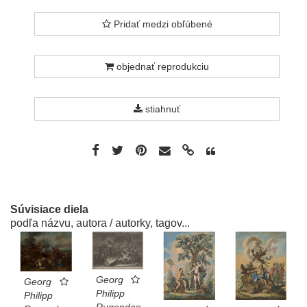
Pridať medzi obľúbené
objednať reprodukciu
stiahnuť
Súvisiace diela
podľa názvu, autora / autorky, tagov...
Georg
Georg
Philipp
Philipp
Rugendas