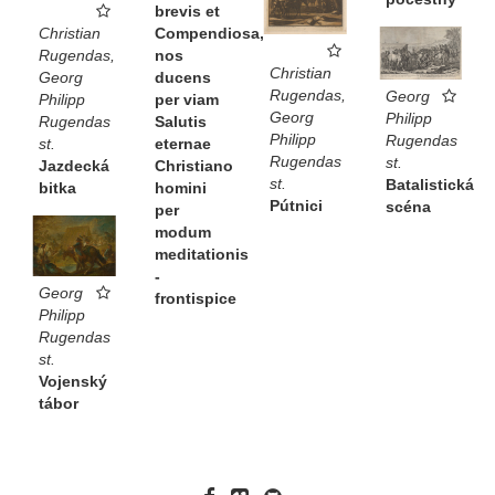
brevis et
Christian
Compendiosa,
Rugendas,
nos
Christian
Georg
ducens
Rugendas,
Georg
Philipp
per viam
Georg
Philipp
Rugendas
Salutis
Philipp
Rugendas
st.
eternae
Rugendas
st.
Jazdecká
Christiano
st.
Batalistická
bitka
homini
Pútnici
scéna
per
modum
meditationis
-
Georg
frontispice
Philipp
Rugendas
st.
Vojenský
tábor