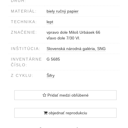
DRUH:
MATERIÁL:
biely ručný papier
TECHNIKA:
lept
ZNAČENIE:
vpravo dole Miloš Urbásek 66
vľavo dole 7/30 VI.
INŠTITÚCIA:
Slovenská národná galéria, SNG
INVENTÁRNE
G 5685
ČÍSLO:
Z CYKLU:
Šifry
Pridať medzi obľúbené
objednať reprodukciu