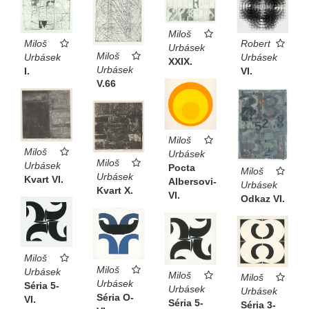
Miloš
Robert
Miloš
Urbásek
Miloš
Urbásek
Urbásek
XXIX.
Urbásek
VI.
I.
V.66
Miloš
Miloš
Urbásek
Miloš
Urbásek
Pocta
Miloš
Urbásek
Kvart VI.
Albersovi-
Urbásek
Kvart X.
VI.
Odkaz VI.
Miloš
Miloš
Urbásek
Miloš
Miloš
Urbásek
Séria 5-
Urbásek
Urbásek
Séria O-
VI.
Séria 5-
Séria 3-