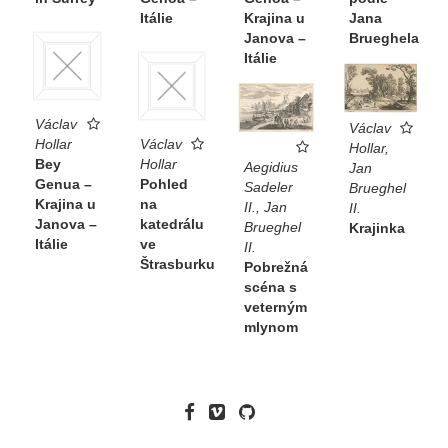
Itálie
Krajina u
Jana
Janova –
Brueghela
Itálie
Václav
Václav
Hollar
Václav
Hollar,
Bey
Hollar
Aegidius
Jan
Genua –
Pohled
Sadeler
Brueghel
Krajina u
na
II., Jan
II.
Janova –
katedrálu
Brueghel
Krajinka
Itálie
ve
II.
Štrasburku
Pobrežná
scéna s
veterným
mlynom