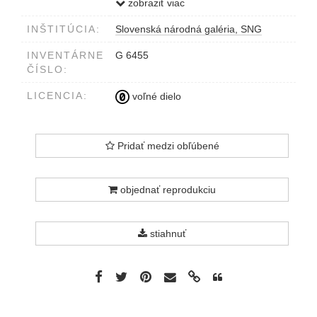
Vpravo dole WHollar fecit, 1651. | I.
zobraziť viac
Meyssens excudit,
INŠTITÚCIA:
Slovenská národná galéria, SNG
Nápis pod obrazom Willebroek bey
Boom
INVENTÁRNE
G 6455
ČÍSLO:
LICENCIA:
voľné dielo
Pridať medzi obľúbené
objednať reprodukciu
stiahnuť