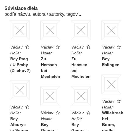
Súvisiace diela
podľa názvu, autora / autorky, tagov...
Václav
Václav
Václav
Václav
Hollar
Hollar
Hollar
Hollar
Bey Prag
Zu
Zu
Bey
/ U Prahy
Hemsen
Hemsen
Eslingen
(Zlíchov?)
bei
bei
Mechelen
Mechelen
Václav
Václav
Hollar
Hollar
Václav
Václav
Willebroek
Bey
Hollar
Hollar
bei
Alburye
Bey
Bey
Boom,
in Surrey
Genoa –
Genoa –
podle