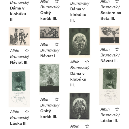
Albín
Albín
Brunovský
Brunovský
Brunovský
Brunovský
Dáma v
Dáma v
Opitý
Sesternica
klobúku
klobúku
koráb III.
Beta III.
III
III.
Albín
Albín
Brunovský
Albín
Brunovský
Návrat I.
Brunovský
Návrat II.
Albín
Návrat III.
Brunovský
Dáma v
klobúku
III.
Albín
Brunovský
Albín
Opitý
Albín
Brunovský
koráb III.
Brunovský
Láska III.
Láska III.
Albín