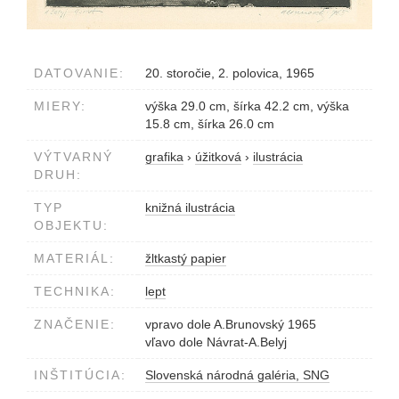
DATOVANIE:
20. storočie, 2. polovica, 1965
MIERY:
výška 29.0 cm, šírka 42.2 cm, výška
15.8 cm, šírka 26.0 cm
VÝTVARNÝ
grafika
›
úžitková
›
ilustrácia
DRUH:
TYP
knižná ilustrácia
OBJEKTU:
MATERIÁL:
žltkastý papier
TECHNIKA:
lept
ZNAČENIE:
vpravo dole A.Brunovský 1965
vľavo dole Návrat-A.Belyj
INŠTITÚCIA:
Slovenská národná galéria, SNG