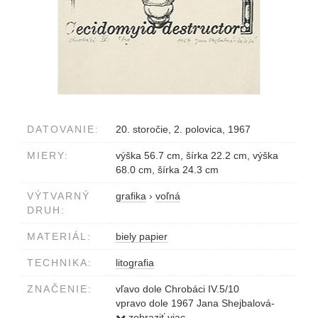
DATOVANIE:
20. storočie, 2. polovica, 1967
MIERY:
výška 56.7 cm, šírka 22.2 cm, výška
68.0 cm, šírka 24.3 cm
VÝTVARNÝ
grafika
›
voľná
DRUH:
MATERIÁL:
biely papier
TECHNIKA:
litografia
ZNAČENIE:
vľavo dole Chrobáci IV.5/10
vpravo dole 1967 Jana Shejbalová-
Želibská
zobraziť viac