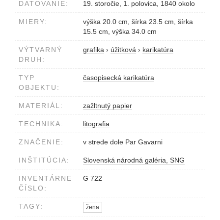
DATOVANIE:
19. storočie, 1. polovica, 1840 okolo
MIERY:
výška 20.0 cm, šírka 23.5 cm, šírka
15.5 cm, výška 34.0 cm
VÝTVARNÝ
grafika
›
úžitková
›
karikatúra
DRUH:
TYP
časopisecká karikatúra
OBJEKTU:
MATERIÁL:
zažltnutý papier
TECHNIKA:
litografia
ZNAČENIE:
v strede dole Par Gavarni
INŠTITÚCIA:
Slovenská národná galéria, SNG
INVENTÁRNE
G 722
ČÍSLO:
TAGY:
žena