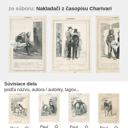
zo súboru:
Nakladači z časopisu Charivari
Súvisiace diela
podľa názvu, autora / autorky, tagov...
Paul
Paul
Paul