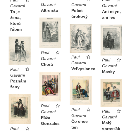
Paul
Gavarni
Gavarni
Gavarni
Gavarni
Altruista
Počet
Ani mlyn,
To je
úrokový
ani les
žena,
ktorú
ľúbim
Paul
Paul
Gavarni
Paul
Gavarni
Chorá
Gavarni
Veľvyslanec
Paul
Masky
Gavarni
Poznám
ženy
Paul
Paul
Paul
Gavarni
Gavarni
Gavarni
Páža
Čo chce
Malý
Gonzales
ten
Paul
sprosťák