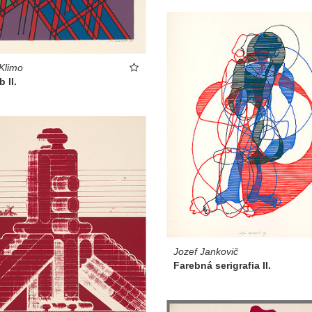
 Klimo
 II.
Jozef Jankovič
Farebná serigrafia II.