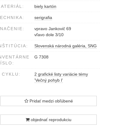
ATERIÁL:
biely kartón
ECHNIKA:
serigrafia
NAČENIE:
vpravo Jankovič 69
vľavo dole 3/10
NŠTITÚCIA:
Slovenská národná galéria, SNG
NVENTÁRNE
G 7308
ÍSLO:
 CYKLU:
2 grafické listy variácie témy
'Večný pohyb I'
Pridať medzi obľúbené
objednať reprodukciu