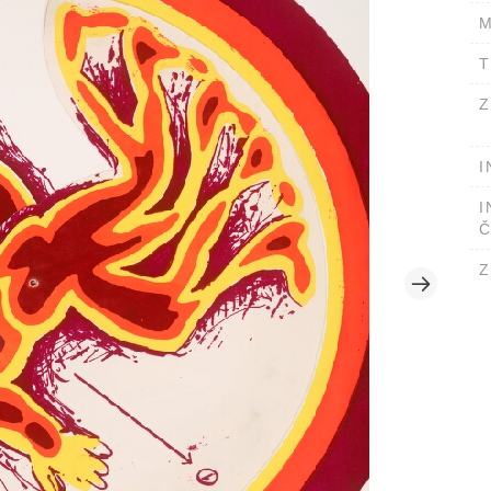
M
T
Z
I
I
Č
Z