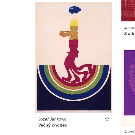
Jozef
Z alb
Jozef Jankovič
Večný chodec
Jozef