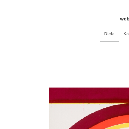
we
Diela
Ko