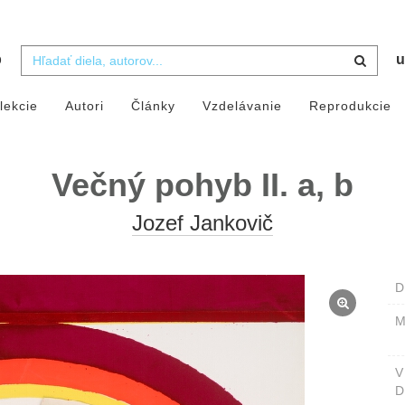
b
u
lekcie
Autori
Články
Vzdelávanie
Reprodukcie
Večný pohyb II. a, b
Jozef Jankovič
D
M
D