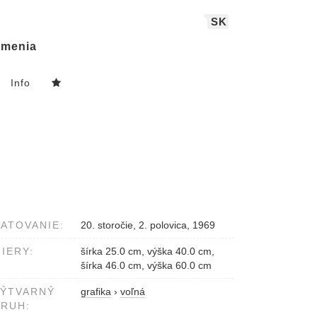
SK
menia
Info
ATOVANIE:
20. storočie, 2. polovica, 1969
IERY:
šírka 25.0 cm, výška 40.0 cm,
šírka 46.0 cm, výška 60.0 cm
VÝTVARNÝ
grafika
›
voľná
RUH: