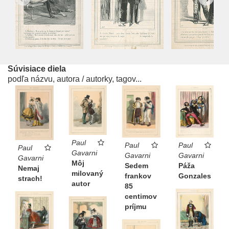
Súvisiace diela
podľa názvu, autora / autorky, tagov...
Paul
Paul
Paul
Paul
Gavarni
Gavarni
Gavarni
Gavarni
Môj
Páža
Sedem
Nemaj
milovaný
Gonzales
frankov
strach!
autor
85
centimov
príjmu