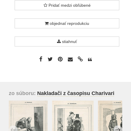
Pridať medzi obľúbené
objednať reprodukciu
stiahnuť
zo súboru:
Nakladači z časopisu Charivari