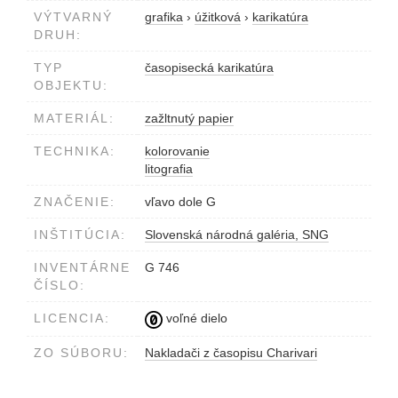
VÝTVARNÝ
grafika
›
úžitková
›
karikatúra
DRUH:
TYP
časopisecká karikatúra
OBJEKTU:
MATERIÁL:
zažltnutý papier
TECHNIKA:
kolorovanie
litografia
ZNAČENIE:
vľavo dole G
INŠTITÚCIA:
Slovenská národná galéria, SNG
INVENTÁRNE
G 746
ČÍSLO:
LICENCIA:
voľné dielo
ZO SÚBORU:
Nakladači z časopisu Charivari