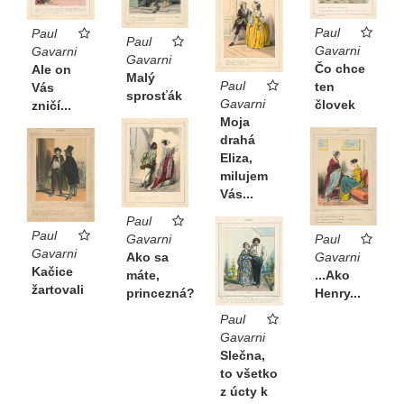
Paul
Paul
Paul
Gavarni
Gavarni
Gavarni
Čo chce
Ale on
Malý
Paul
ten
Vás
sprosťák
Gavarni
človek
zničí...
Moja
drahá
Eliza,
milujem
Vás...
Paul
Paul
Paul
Gavarni
Gavarni
Gavarni
Ako sa
Kačice
...Ako
máte,
žartovali
Henry...
princezná?
Paul
Gavarni
Slečna,
to všetko
z úcty k