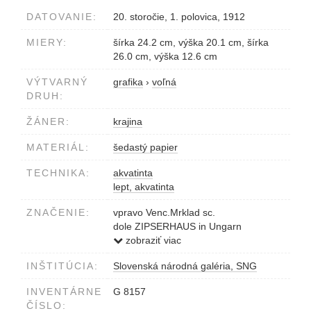
DATOVANIE:
20. storočie, 1. polovica, 1912
MIERY:
šírka 24.2 cm, výška 20.1 cm, šírka
26.0 cm, výška 12.6 cm
VÝTVARNÝ
grafika
›
voľná
DRUH:
ŽÁNER:
krajina
MATERIÁL:
šedastý papier
TECHNIKA:
akvatinta
lept, akvatinta
ZNAČENIE:
vpravo Venc.Mrklad sc.
dole ZIPSERHAUS in Ungarn
vľavo dole N.d.N.912 V.liuse B.Kotz.....
zobraziť viac
INŠTITÚCIA:
Slovenská národná galéria, SNG
INVENTÁRNE
G 8157
ČÍSLO: