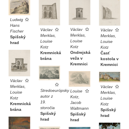
Ludwig
Hans
Václav
Václav
Václav
Fischer
Merklas,
Merklas,
Merklas,
Spišský
Louise
Louise
Louise
hrad
Kotz
Kotz
Kotz
Ondrejská
Kremnická
Časť
veža v
brána
kostola v
Kremnici
Kremnici
Václav
Merklas,
Václav
Stredoeurópsky
Louise
Louise
Merklas,
autor z
Kotz,
Kotz
Louise
19.
Jacob
Kremnická
Kotz
storočia
Waltmann
brána
Spišský
Spišský
Spišský
hrad
hrad
hrad