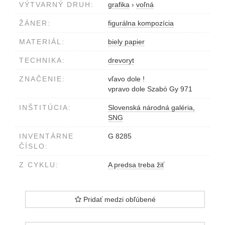
VÝTVARNÝ DRUH:
grafika
›
voľná
ŽÁNER:
figurálna kompozícia
MATERIÁL:
biely papier
TECHNIKA:
drevoryt
ZNAČENIE:
vľavo dole !
vpravo dole Szabó Gy 971
INŠTITÚCIA:
Slovenská národná galéria,
SNG
INVENTÁRNE
G 8285
ČÍSLO:
Z CYKLU:
A predsa treba žiť
Pridať medzi obľúbené