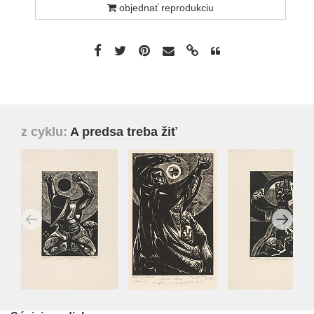
objednať reprodukciu
z cyklu:
A predsa treba žiť