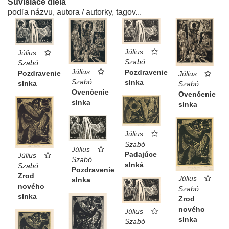
Súvisiace diela
podľa názvu, autora / autorky, tagov...
Július
Július
Szabó
Szabó
Július
Pozdravenie
Pozdravenie
Július
Szabó
slnka
slnka
Szabó
Ovenčenie
Ovenčenie
slnka
slnka
Július
Szabó
Július
Padajúce
Július
Szabó
slnká
Szabó
Pozdravenie
Zrod
Július
slnka
nového
Szabó
slnka
Zrod
nového
Július
slnka
Szabó