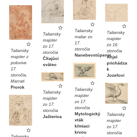
Taliansky
Taliansky
Taliansky
maliar zo
majster
majster
17.
zo 16.
zo 17.
storočia
Taliansky
storočia
storočia
Nanebevstúpenie
majster z
Anjel
Čítajúci
polovive
prichádza
svätec
17.
k
storočia,
Jozefovi
Marrati
Prorok
Taliansky
Taliansky
majster
majster
zo 17.
zo 17.
storočia
storočia
Mytologický
Taliansky
Jašterica
vták
majster
kŕmiaci
zo 17.
krvou
storočia
Taliansky