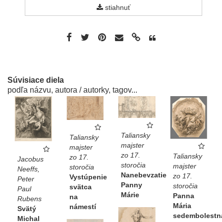
stiahnuť
Súvisiace diela
podľa názvu, autora / autorky, tagov...
Taliansky
Taliansky
majster
majster
zo 17.
Taliansky
zo 17.
Jacobus
storočia
majster
storočia
Neeffs,
Nanebevzatie
zo 17.
Vystúpenie
Peter
Panny
storočia
svätca
Paul
Márie
Panna
na
Rubens
Mária
námestí
Svätý
sedembolestn
Michal