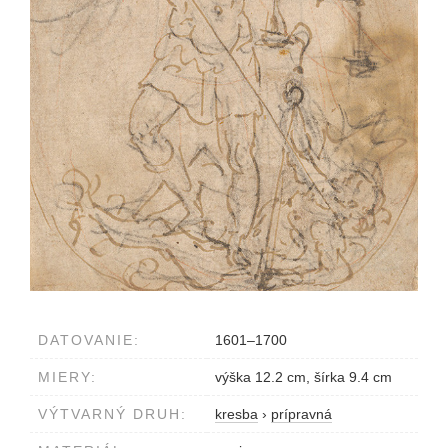
DATOVANIE:
1601–1700
MIERY:
výška 12.2 cm, šírka 9.4 cm
VÝTVARNÝ DRUH:
kresba
›
prípravná