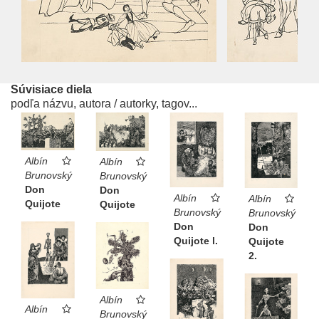
Súvisiace diela
podľa názvu, autora / autorky, tagov...
Albín
Albín
Brunovský
Brunovský
Don
Don
Albín
Albín
Quijote
Quijote
Brunovský
Brunovský
Don
Don
Quijote l.
Quijote
2.
Albín
Albín
Brunovský