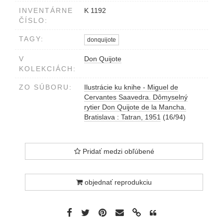
INVENTÁRNE
K 1192
ČÍSLO:
TAGY:
donquijote
V
Don Quijote
KOLEKCIÁCH:
ZO SÚBORU:
Ilustrácie ku knihe - Miguel de
Cervantes Saavedra. Dômyselný
rytier Don Quijote de la Mancha.
Bratislava : Tatran, 1951
(16/94)
Pridať medzi obľúbené
objednať reprodukciu