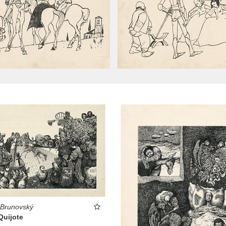
 Brunovský
Quijote