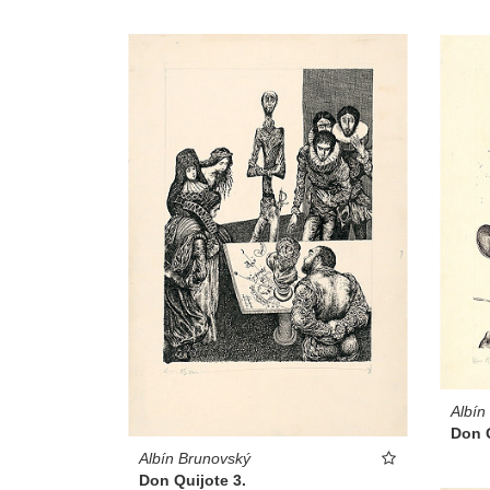
Albín
Don Q
Albín Brunovský
Don Quijote 3.