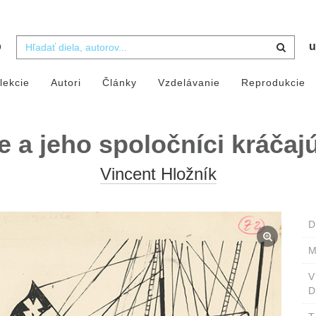
b
u
lekcie
Autori
Články
Vzdelávanie
Reprodukcie
e a jeho spoločníci kráčaj
Vincent Hložník
D
M
D