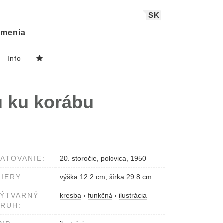
SK
menia
Info
ú ku korábu
ATOVANIE:
20. storočie, polovica, 1950
IERY:
výška 12.2 cm, šírka 29.8 cm
VÝTVARNÝ
kresba
›
funkčná
›
ilustrácia
RUH: