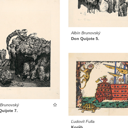
Albín Brunovský
Don Quijote 5.
 Brunovský
uijote 7.
Ľudovít Fulla
Koráb