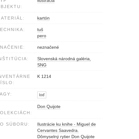
YP
ilustrácia
BJEKTU:
ATERIÁL:
kartón
ECHNIKA:
tuš
pero
NAČENIE:
neznačené
NŠTITÚCIA:
Slovenská národná galéria,
SNG
NVENTÁRNE
K 1214
ÍSLO:
AGY:
loď
Don Quijote
OLEKCIÁCH:
O SÚBORU:
Ilustrácie ku knihe - Miguel de
Cervantes Saavedra.
Dômyselný rytier Don Quijote