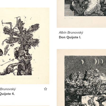
Albín Brunovský
Don Quijote l.
 Brunovský
uijote 4.