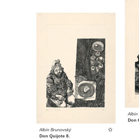
Albín
Don Q
Albín Brunovský
Don Quijote 8.