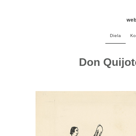
we
Diela
Ko
Don Quijot