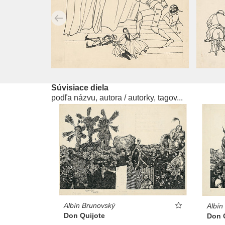
Súvisiace diela
podľa názvu, autora / autorky, tagov...
Albín Brunovský
Albín
Don Quijote
Don 