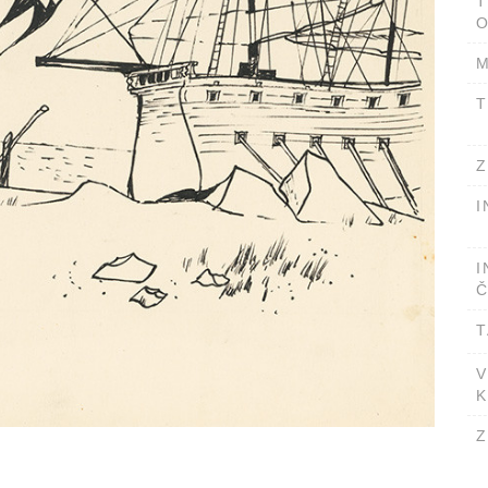
T
O
M
T
Z
I
I
Č
T
V
K
Z