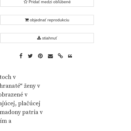
Pridať medzi obľúbené
objednať reprodukciu
stiahnuť
toch v
 hranaté“ ženy v
obrazené v
júcej, plačúcej
 madony patria v
ším a