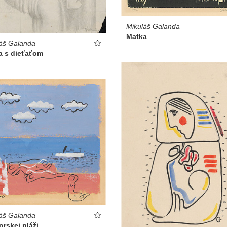
Mikuláš Galanda
Matka
áš Galanda
a s dieťaťom
áš Galanda
rskej pláži