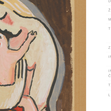
D
Ž
M
T
Z
I
I
Č
T
L