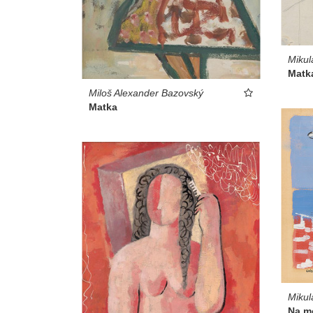
Mikul
Matk
Miloš Alexander Bazovský
Matka
Mikul
Na mo