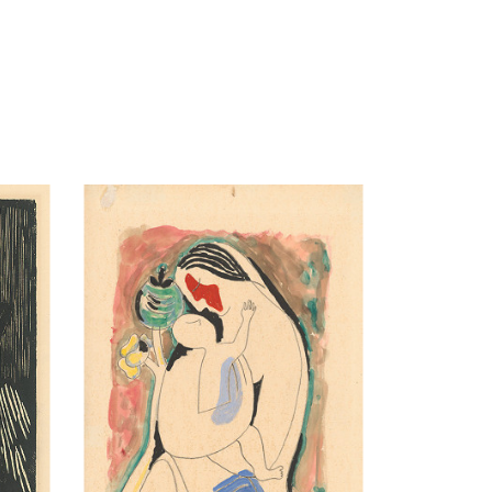
 Editori Dušan
NG ; Slovart,