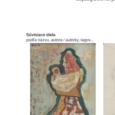
lab.SNG ●
111 di
Buran, Katarína 
2008.
Súvisiace diela
podľa názvu, autora / autorky, tagov...