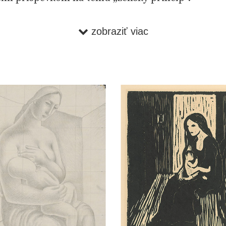
el zo zbierok = works of art from the collection /
zobraziť viac
Müllerová ; [Katarína Bajcurová]. -- Bratislava : S