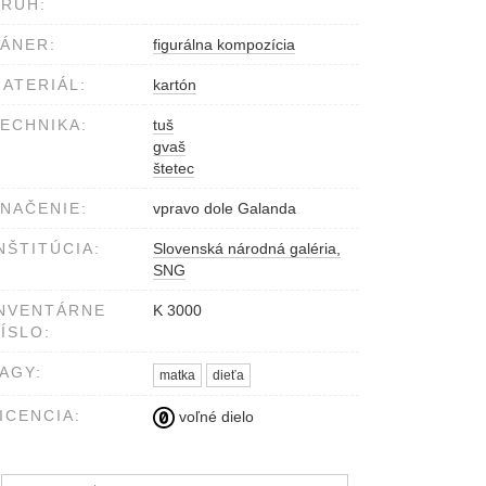
RUH:
ÁNER:
figurálna kompozícia
ATERIÁL:
kartón
ECHNIKA:
tuš
gvaš
štetec
NAČENIE:
vpravo dole Galanda
NŠTITÚCIA:
Slovenská národná galéria,
SNG
NVENTÁRNE
K 3000
ÍSLO:
AGY:
matka
dieťa
ICENCIA:
voľné dielo