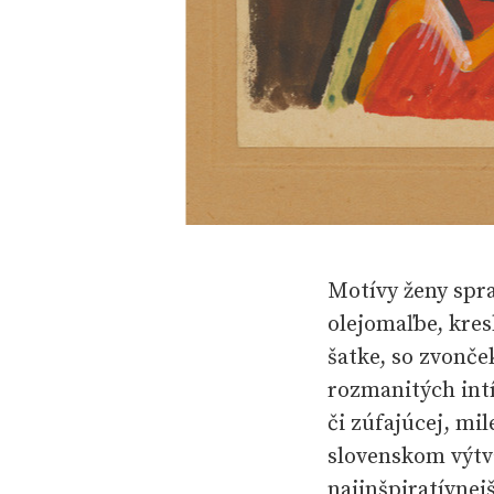
Motívy ženy spr
olejomaľbe, kres
šatke, so zvonč
rozmanitých int
či zúfajúcej, mi
slovenskom výtv
najinšpiratívne