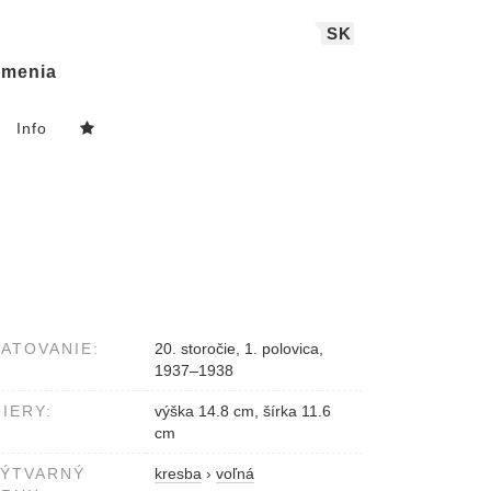
SK
menia
Info
ATOVANIE:
20. storočie, 1. polovica,
1937–1938
IERY:
výška 14.8 cm, šírka 11.6
cm
VÝTVARNÝ
kresba
›
voľná