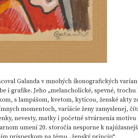
acoval Galanda v mnohých ikonografických varian
be i grafike. Jeho „melancholické, spevné, trochu
ekom, s lampášom, kvetom, kyticou, ženské akty z
ímnych momentoch, variácie ženy zamyslenej, číta
lenky, nevesty, matky i početné stvárnenia motívu
arnom umení 20. storočia nesporne k najúžasnej
jším príspevkom na tému „ženský princíp“.