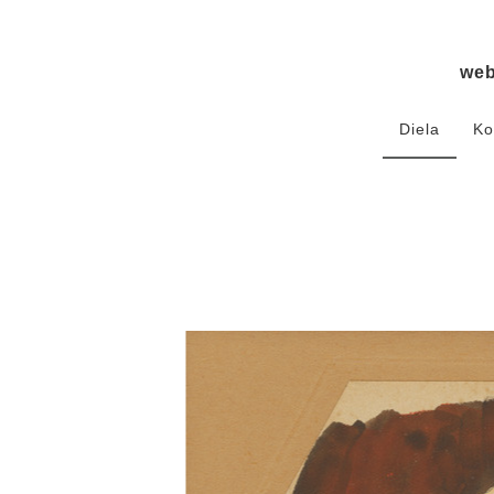
we
Diela
Ko