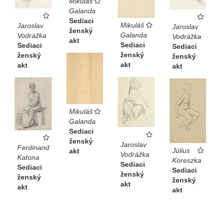
Mikuláš
Galanda
Sediaci
Mikuláš
Jaroslav
Jaroslav
ženský
Galanda
Vodrážka
Vodrážka
akt
Sediaci
Sediaci
Sediaci
ženský
ženský
ženský
akt
akt
akt
Mikuláš
Galanda
Sediaci
ženský
Jaroslav
Ferdinand
Július
akt
Vodrážka
Katona
Koreszka
Sediaci
Sediaci
Sediaci
ženský
ženský
ženský
akt
akt
akt