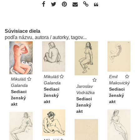
Súvisiace diela
podľa názvu, autora / autorky, tagov...
Mikuláš
Emil
Mikuláš
Galanda
Makovický
Galanda
Jaroslav
Sediaci
Sediaci
Sediaci
Vodrážka
ženský
ženský
ženský
Sediaci
akt
akt
akt
ženský
akt