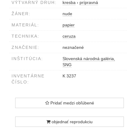
VÝTVARNÝ DRUH:
kresba
›
prípravná
ŽÁNER:
nude
MATERIÁL:
papier
TECHNIKA:
ceruza
ZNAČENIE:
neznačené
INŠTITÚCIA:
Slovenská národná galéria,
SNG
INVENTÁRNE
K 3237
ČÍSLO:
Pridať medzi obľúbené
objednať reprodukciu