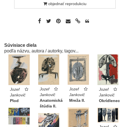
objednať reprodukciu
Súvisiace diela
podľa názvu, autora / autorky, tagov...
Jozef
Jozef
Jozef
Jozef
Jankovič
Jankovič
Jankovič
Jankovič
Anatomická
Mreža II.
Okrídlenec
Plod
štúdia II.
Jozef