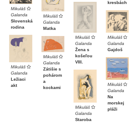
kresbách
Mikuláš
Galanda
Mikuláš
Slovenská
Galanda
rodina
Matka
Mikuláš
Mikuláš
Galanda
Galanda
Gajdoš
Žena s
košeľou
Mikuláš
VIII.
Galanda
Mikuláš
Zátišie s
Galanda
pohárom
Ležiaci
a
Mikuláš
akt
kockami
Galanda
Na
morskej
Mikuláš
pláži
Galanda
Staroba