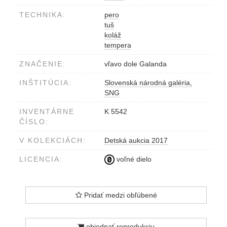
TECHNIKA:
pero
tuš
koláž
tempera
ZNAČENIE:
vľavo dole Galanda
INŠTITÚCIA:
Slovenská národná galéria,
SNG
INVENTÁRNE
K 5542
ČÍSLO:
V KOLEKCIÁCH:
Detská aukcia 2017
LICENCIA:
voľné dielo
Pridať medzi obľúbené
objednať reprodukciu