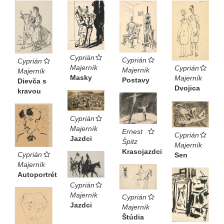
Cyprián
Cyprián
Cyprián
Majerník
Cyprián
Majerník
Majerník
Masky
Majerník
Postavy
Dievča s
Dvojica
kravou
Cyprián
Majerník
Ernest
Cyprián
Jazdci
Špitz
Majerník
Krasojazdci
Cyprián
Sen
Majerník
Autoportrét
Cyprián
Majerník
Cyprián
Jazdci
Majerník
Štúdia