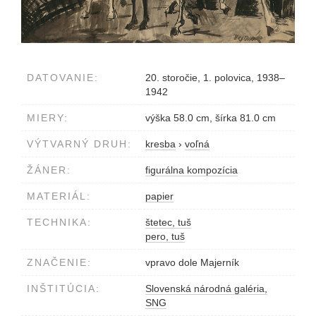
DATOVANIE:
20. storočie, 1. polovica, 1938–
1942
MIERY:
výška 58.0 cm, šírka 81.0 cm
VÝTVARNÝ DRUH:
kresba
›
voľná
ŽÁNER:
figurálna kompozícia
MATERIÁL:
papier
TECHNIKA:
štetec, tuš
pero, tuš
ZNAČENIE:
vpravo dole Majerník
INŠTITÚCIA:
Slovenská národná galéria,
SNG