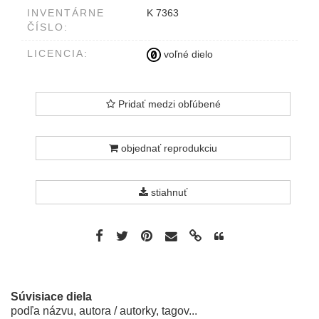
INVENTÁRNE
K 7363
ČÍSLO:
LICENCIA:
voľné dielo
Pridať medzi obľúbené
objednať reprodukciu
stiahnuť
Súvisiace diela
podľa názvu, autora / autorky, tagov...