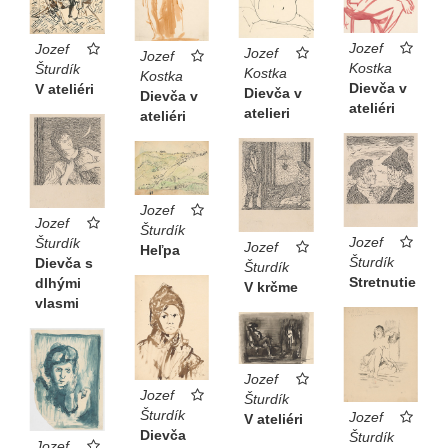
Jozef
Jozef
Jozef
Jozef
Kostka
Šturdík
Kostka
Kostka
Dievča v
V ateliéri
Dievča v
Dievča v
ateliéri
atelieri
ateliéri
Jozef
Jozef
Šturdík
Jozef
Šturdík
Jozef
Heľpa
Šturdík
Dievča s
Šturdík
Stretnutie
dlhými
V krčme
vlasmi
Jozef
Jozef
Šturdík
Šturdík
Jozef
V ateliéri
Dievča
Šturdík
Jozef