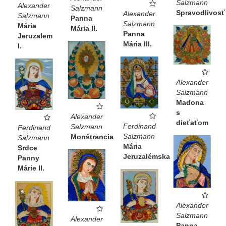
Salzmann
Alexander
Salzmann
Spravodlivosť
Alexander
Salzmann
Panna
Salzmann
Mária
Mária II.
Panna
Jeruzalem
Mária III.
I.
Alexander
Salzmann
Madona
s
Alexander
dieťaťom
Ferdinand
Salzmann
Ferdinand
Salzmann
Monštrancia
Salzmann
Mária
Srdce
Jeruzalémska
Panny
Márie II.
Alexander
Salzmann
Alexander
Panna