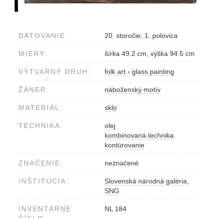
DATOVANIE:
20. storočie, 1. polovica
MIERY:
šírka 49.2 cm, výška 94.5 cm
VÝTVARNÝ DRUH:
folk art
›
glass painting
ŽÁNER:
náboženský motív
MATERIÁL:
sklo
TECHNIKA:
olej
kombinovaná technika
kontúrovanie
ZNAČENIE:
neznačené
INŠTITÚCIA:
Slovenská národná galéria,
SNG
INVENTÁRNE
NL 184