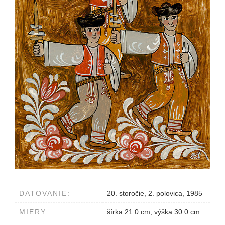
DATOVANIE:
20. storočie, 2. polovica, 1985
MIERY:
šírka 21.0 cm, výška 30.0 cm