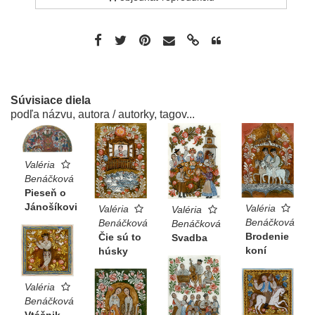
Súvisiace diela
podľa názvu, autora / autorky, tagov...
Valéria
Benáčková
Pieseň o
Jánošíkovi
Valéria
Valéria
Valéria
Benáčková
Benáčková
Benáčková
Brodenie
Čie sú to
Svadba
koní
húsky
Valéria
Benáčková
Vtáčnik