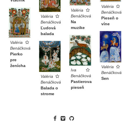
Valéria
Valéria
Benáčková
Benáčková
Valéria
Pieseň o
Na
Benáčková
víne
muzike
Ľudová
balada
Valéria
Benáčková
Pierko
pre
ženícha
Valéria
Iva
Benáčková
Benáčková
Valéria
Sen
Pastierova
Benáčková
pieseň
Balada o
strome