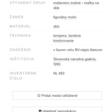
VÝTVARNÝ DRUH:
maliarstvo insitné
›
maľba na
skle
ŽÁNER:
figurálny motív
MATERIÁL:
sklo
TECHNIKA:
tempera, farebná
kontúrovanie
ZNAČENIE:
v ľavom rohu BV-nápis štetcom
INŠTITÚCIA:
Slovenská národná galéria,
SNG
INVENTÁRNE
NL 483
ČÍSLO:
Pridať medzi obľúbené
objednať reprodukciu