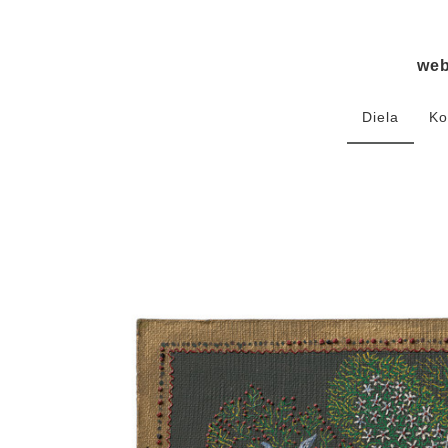
we
Diela
Ko