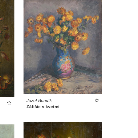
Jozef Bendík
Zátišie s kvetmi