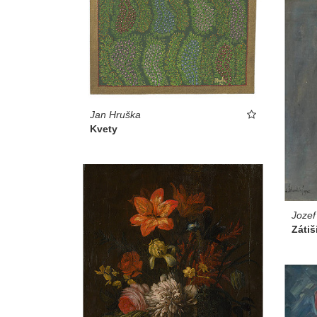
Jan Hruška
Kvety
Jozef
Zátiš