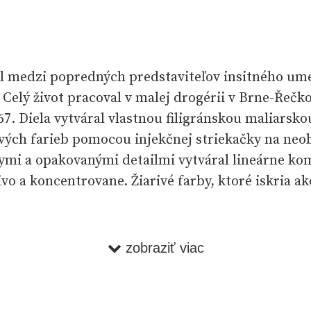
il medzi popredných predstaviteľov insitného um
Celý život pracoval v malej drogérii v Brne-Řečk
67. Diela vytváral vlastnou filigránskou maliarsk
vých farieb pomocou injekčnej striekačky na neo
nymi a opakovanými detailmi vytváral lineárne ko
vo a koncentrovane. Žiarivé farby, ktoré iskria ak
témami boli kvety (vres, tulipány, nezábudky) či
zobraziť viac
predovšetkým mestské námestia; budoval ich symet
kedy vychádzal zo skutočných miest (Praha, Bená
k v námetoch objavovala jeho vízia bájnych miest.