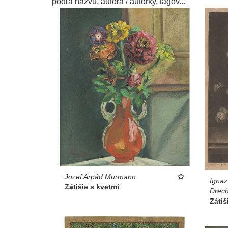
podľa názvu, autora / autorky, tagov...
námestia sú zväč
ešte pred chvíľou
Katarína Čierna
Jozef Arpád Murmann
Ignaz
Zátišie s kvetmi
Drech
Zátiš