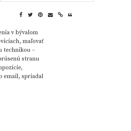
enia v bývalom
oviciach, maľovať
ou technikou –
brúsenú stranu
mpozície,
o email, spriadal
 kvetinové kríky
ricky a
tky, Brno),
 Hruškove