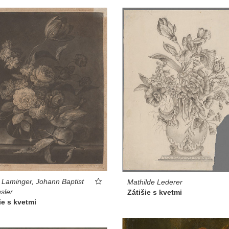
ša vyľudnené, zdá sa, že trh skončil, trhovníci a r
 vypĺňali námestie, práve odišli.
 ●
Katalóg k výstave Medzi selankou a drámou, S
 Laminger, Johann Baptist
Mathilde Lederer
sler
Zátišie s kvetmi
ie s kvetmi