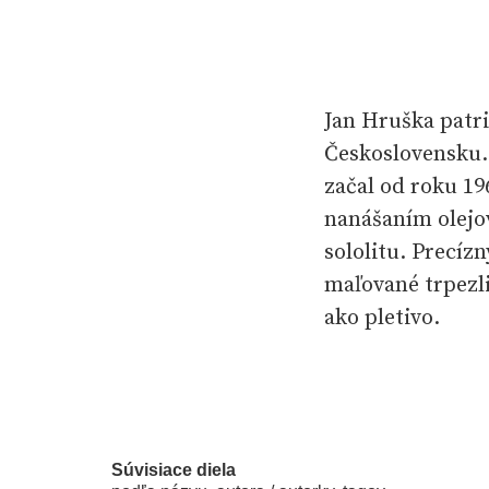
Jan Hruška patr
Československu. 
začal od roku 19
nanášaním olejo
sololitu. Precíz
maľované trpezli
ako pletivo.
Jeho obľúbenými 
a záhrady, ale 
harmonicky. Nie
Súvisiace diela
častejšie sa vša