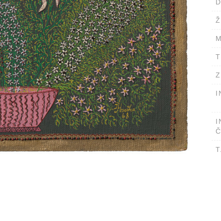
D
Ž
M
T
Z
I
I
Č
T