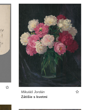
emeselníci, ktorí
NG 2013
Mikuláš Jordán
Zátišie s kvetmi