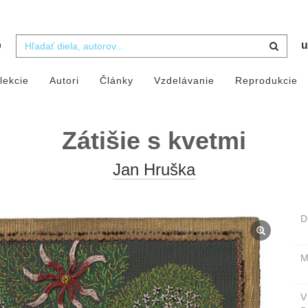
b
u
lekcie
Autori
Články
Vzdelávanie
Reprodukcie
Zátišie s kvetmi
Jan Hruška
D
M