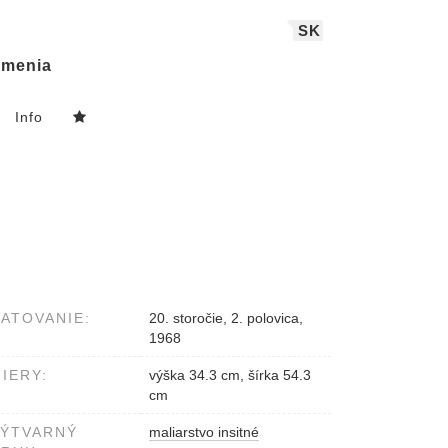
SK
menia
Info
ATOVANIE:
20. storočie, 2. polovica,
1968
IERY:
výška 34.3 cm, šírka 54.3
cm
VÝTVARNÝ
maliarstvo insitné