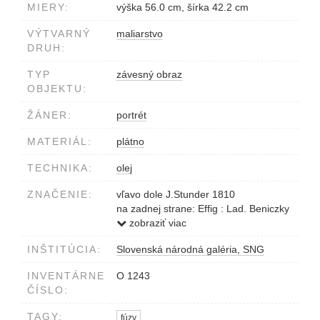
MIERY:
výška 56.0 cm, šírka 42.2 cm
VÝTVARNÝ
maliarstvo
DRUH:
TYP
závesný obraz
OBJEKTU:
ŽÁNER:
portrét
MATERIÁL:
plátno
TECHNIKA:
olej
ZNAČENIE:
vľavo dole J.Stunder 1810
na zadnej strane: Effig : Lad. Beniczky
Comes / Zol. Vicecomes et. Cons. / Ao
zobraziť viac
1758 nat : 1843 / Neos. mort. in
INŠTITÚCIA:
Slovenská národná galéria, SNG
Micsinye / sepult.
INVENTÁRNE
O 1243
ČÍSLO:
TAGY:
fúzy