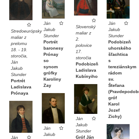
Ján
Ján
Slovenský
Jakub
Jakub
Stredoeurópsky
maliar z
Stunder
Stunder
maliar z
2.
Portrét
Podobizeň
prelomu
polovice
baronesy
uhorského
18. - 19.
17.
Prónay
šľachtica
storočia,
storočia
so
s
Ján
Podobizeň
synom
tereziánskym
Jakub
Ladislava
grófky
rádom
Stunder
Kubínyiho
Karoliny
sv.
Portrét
Zay
Štefana
Ladislava
(Pravdepodob
Prónaya
gróf
Karol
Jozef
Zichy)
Ján
Jakub
Ján
Stunder
Jakub
Gróf Ján
Ján