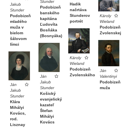
Stunder
Hadik
Jakub
Podobizeň
načrtáva
Stunder
banského
Stunderov
Károly
Podobizeň
kapitána
portrét
Wieland
mladého
Ľudovíta
Podobizeň
muža v
Bosňáka
Zvolenskej
bielom
(Bosnyáka)
šálovom
límci
Károly
Wieland
Podobizeň
Ján
Zvolenského
Ján
Valentinyi
Jakub
Podobizeň
Ján
Stunder
muža
Jakub
Košický
Stunder
evanjelický
Klára
kazateľ
Mihályi
Štefan
Kovács,
Mihályi
rod.
Kovács
Lisznay