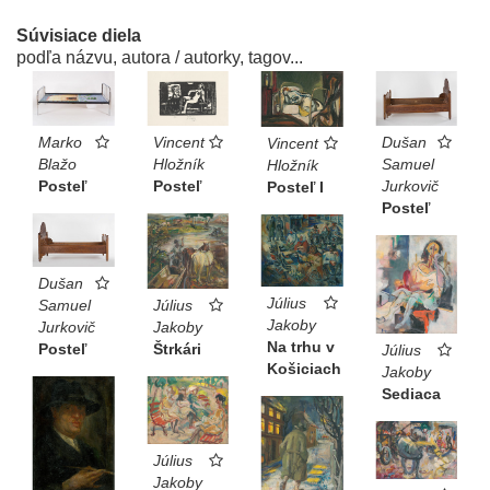
Súvisiace diela
podľa názvu, autora / autorky, tagov...
Marko
Vincent
Dušan
Vincent
Blažo
Hložník
Samuel
Hložník
Posteľ
Posteľ
Jurkovič
Posteľ I
Posteľ
Dušan
Július
Július
Samuel
Jakoby
Jakoby
Jurkovič
Na trhu v
Štrkári
Posteľ
Július
Košiciach
Jakoby
Sediaca
Július
Jakoby