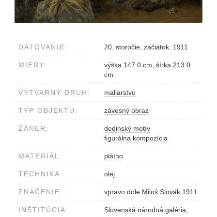
DATOVANIE:
20. storočie, začiatok, 1911
MIERY:
výška 147.0 cm, šírka 213.0
cm
VÝTVARNÝ DRUH:
maliarstvo
TYP OBJEKTU:
závesný obraz
ŽÁNER:
dedinský motív
figurálna kompozícia
MATERIÁL:
plátno
TECHNIKA:
olej
ZNAČENIE:
vpravo dole Miloš Slovák 1911
INŠTITÚCIA:
Slovenská národná galéria,