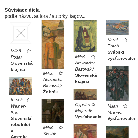
Súvisiace diela
podľa názvu, autora / autorky, tagov...
Karol
Frech
Miloš
Švábski
Miloš
Pošar
vysťahovalci
Alexander
Slovenská
Bazovský
krajina
Miloš
Slovenská
Alexander
krajina
Bazovský
Žobrák
Imrich
Cyprián
Milan
Weiner-
Majerník
Mravec
Kráľ
Vysťahovalci
Vysťahovalci
Slovenskí
robotníci
Miloš
v
Slovák
Amerike