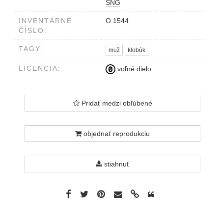
SNG
INVENTÁRNE
O 1544
ČÍSLO:
TAGY:
muž
klobúk
LICENCIA:
voľné dielo
Pridať medzi obľúbené
objednať reprodukciu
stiahnuť