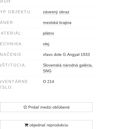
RUH:
YP OBJEKTU:
závesný obraz
ÁNER:
mestská krajina
ATERIÁL:
plátno
ECHNIKA:
olej
NAČENIE:
vľavo dole G.Angyal 1933
NŠTITÚCIA:
Slovenská národná galéria,
SNG
NVENTÁRNE
O 214
ÍSLO:
Pridať medzi obľúbené
objednať reprodukciu