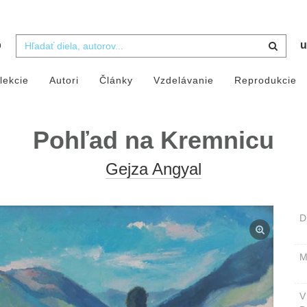
b
u
lekcie
Autori
Články
Vzdelávanie
Reprodukcie
Pohľad na Kremnicu
Gejza Angyal
D
M