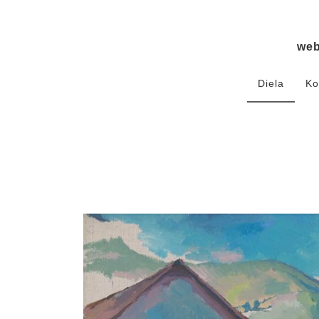
we
Diela
Ko