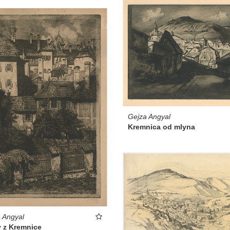
Gejza Angyal
Kremnica od mlyna
 Angyal
v z Kremnice