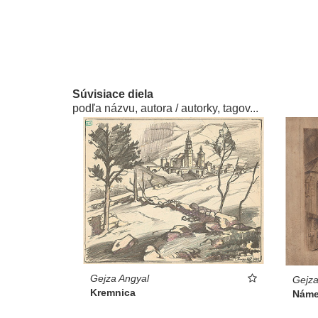
Súvisiace diela
podľa názvu, autora / autorky, tagov...
Gejza Angyal
Gejza
Kremnica
Náme