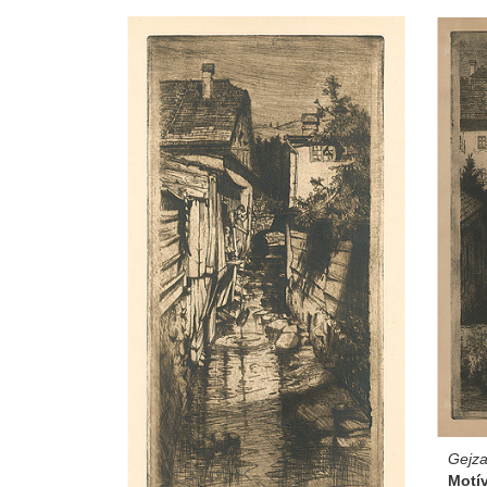
Gejza
Motí