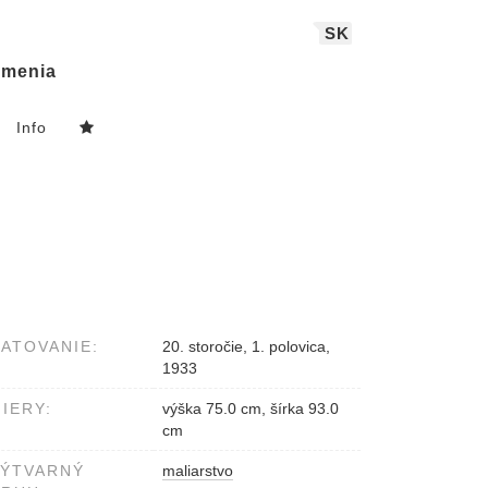
SK
menia
Info
ATOVANIE:
20. storočie, 1. polovica,
1933
IERY:
výška 75.0 cm, šírka 93.0
cm
VÝTVARNÝ
maliarstvo