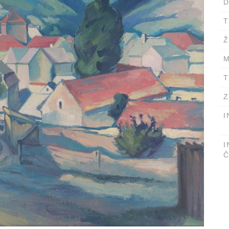
D
T
Ž
M
T
Z
I
I
Č