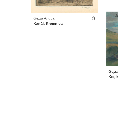
Gejza Angyal
Kanál, Kremnica
Gejza
Kraji