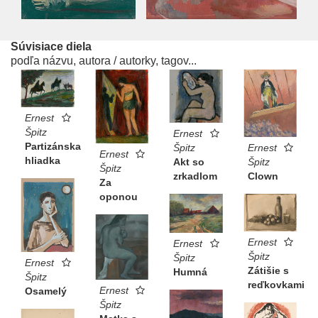
Súvisiace diela
podľa názvu, autora / autorky, tagov...
Ernest
Špitz
Ernest
Partizánska
Ernest
Špitz
Ernest
hliadka
Špitz
Akt so
Špitz
Clown
zrkadlom
Za
oponou
Ernest
Ernest
Špitz
Špitz
Ernest
Zátišie s
Humná
Špitz
reďkovkami
Ernest
Osamelý
Špitz