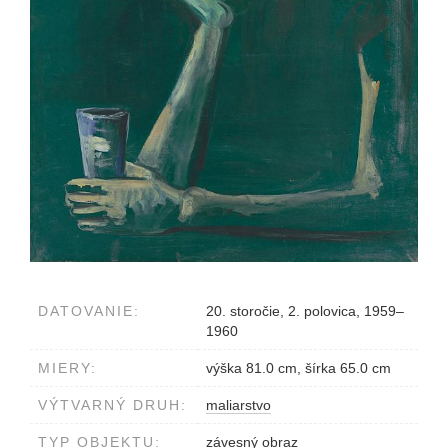
DATOVANIE:
20. storočie, 2. polovica, 1959–
1960
MIERY:
výška 81.0 cm, šírka 65.0 cm
VÝTVARNÝ DRUH:
maliarstvo
TYP OBJEKTU:
závesný obraz