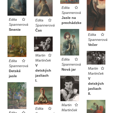
Edita
Spannerová
Jasle na
Edita
Edita
prechádzke
Spannerová
Spannerová
Snenie
Čas
Edita
Spannerová
Večer
Martin
Edita
Martinček
Edita
Spannerová
V
Spannerová
Martin
Nová jar
detských
Detské
Martinček
jasliach
jasle
V
I.
detských
jasliach
II.
Martin
Edita
Martinček
Edita