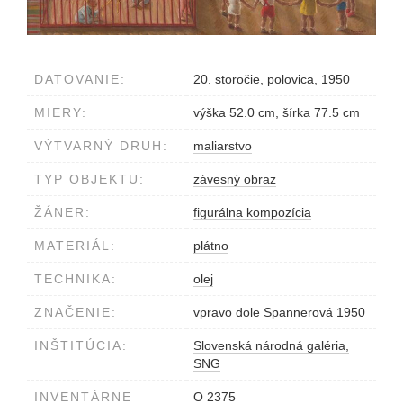
DATOVANIE:
20. storočie, polovica, 1950
MIERY:
výška 52.0 cm, šírka 77.5 cm
VÝTVARNÝ DRUH:
maliarstvo
TYP OBJEKTU:
závesný obraz
ŽÁNER:
figurálna kompozícia
MATERIÁL:
plátno
TECHNIKA:
olej
ZNAČENIE:
vpravo dole Spannerová 1950
INŠTITÚCIA:
Slovenská národná galéria,
SNG
INVENTÁRNE
O 2375