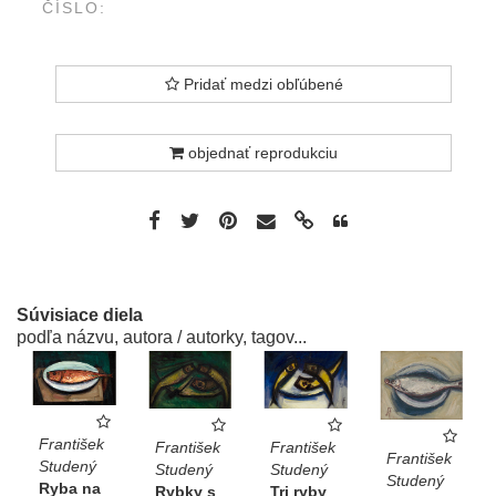
ČÍSLO:
Pridať medzi obľúbené
objednať reprodukciu
Súvisiace diela
podľa názvu, autora / autorky, tagov...
František
František
František
František
Studený
Studený
Studený
Studený
Ryba na
Tri ryby
Rybky s