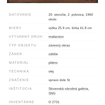
DATOVANIE:
20. storočie, 2. polovica, 1960
okolo
MIERY:
výška 25.9 cm, šírka 41.8 cm
VÝTVARNÝ DRUH:
maliarstvo
TYP OBJEKTU:
závesný obraz
ŽÁNER:
zátišie
MATERIÁL:
plátno
TECHNIKA:
olej
ZNAČENIE:
vpravo dole St.
INŠTITÚCIA:
Slovenská národná galéria,
SNG
INVENTÁRNE
O 2731