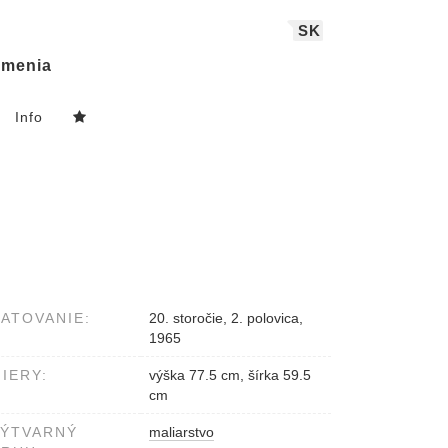
SK
menia
Info
ATOVANIE:
20. storočie, 2. polovica,
1965
IERY:
výška 77.5 cm, šírka 59.5
cm
VÝTVARNÝ
maliarstvo