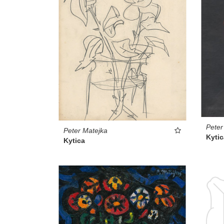
Peter
Peter Matejka
Kytic
Kytica