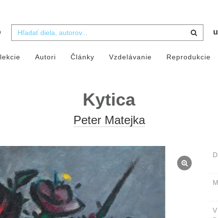
b
u
lekcie
Autori
Články
Vzdelávanie
Reprodukcie
Kytica
Peter Matejka
D
M