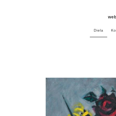
we
Diela
Ko