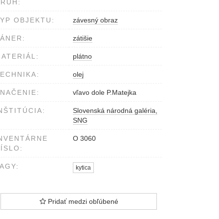
RUH:
YP OBJEKTU:
závesný obraz
ÁNER:
zátišie
ATERIÁL:
plátno
ECHNIKA:
olej
NAČENIE:
vľavo dole P.Matejka
NŠTITÚCIA:
Slovenská národná galéria,
SNG
NVENTÁRNE
O 3060
ÍSLO:
AGY:
kytica
Pridať medzi obľúbené