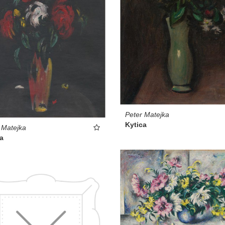
Peter Matejka
Kytica
 Matejka
a