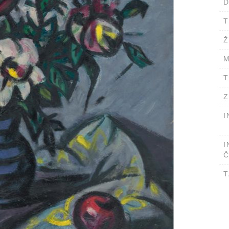
D
T
Ž
M
T
Z
I
I
Č
T