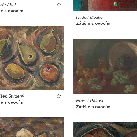
zár Abel
ie s ovocím
Rudolf Moško
Zátišie s ovocím
išek Studený
Ernest Rákosi
ie s ovocím
Zátišie s ovocím