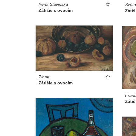
Irena Slavinská
Sveto
Zátišie s ovocím
Zátiš
Zinak
Zátišie s ovocím
Frant
Zátiš