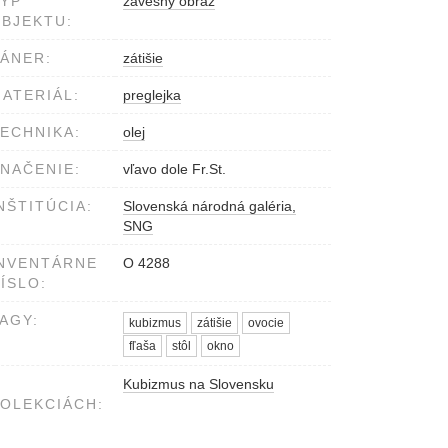
YP
závesný obraz
BJEKTU:
ÁNER:
zátišie
ATERIÁL:
preglejka
ECHNIKA:
olej
NAČENIE:
vľavo dole Fr.St.
NŠTITÚCIA:
Slovenská národná galéria,
SNG
NVENTÁRNE
O 4288
ÍSLO:
AGY:
kubizmus
zátišie
ovocie
fľaša
stôl
okno
Kubizmus na Slovensku
OLEKCIÁCH: