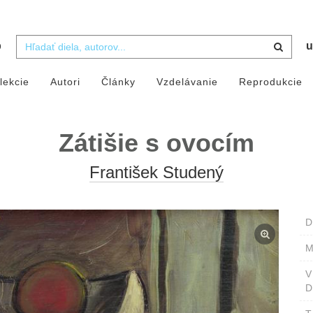
b
u
lekcie
Autori
Články
Vzdelávanie
Reprodukcie
Zátišie s ovocím
František Studený
D
M
D