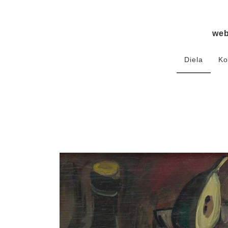
we
Diela
Ko