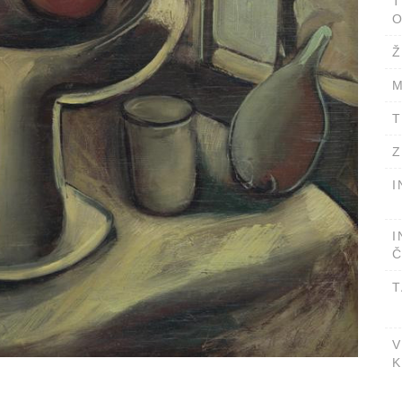
T
O
Ž
M
T
Z
I
I
Č
T
V
K