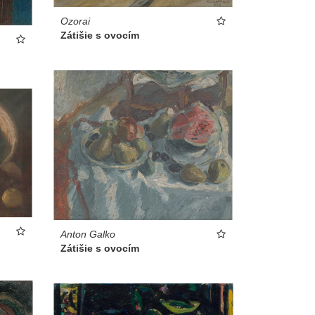
Ozorai
Zátišie s ovocím
Anton Galko
Zátišie s ovocím