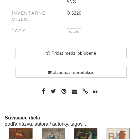
SNG
INVENTÁRNE
O 5226
ČÍSLO:
TAGY:
zátišie
Pridať medzi obľúbené
objednať reprodukciu
Súvisiace diela
podľa názvu, autora / autorky, tagov...