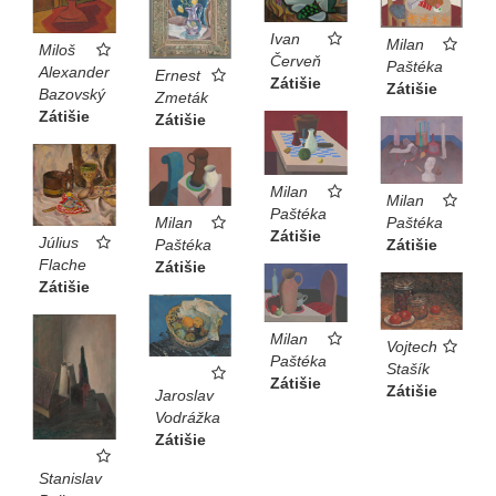
Ivan
Milan
Miloš
Červeň
Paštéka
Alexander
Ernest
Zátišie
Zátišie
Bazovský
Zmeták
Zátišie
Zátišie
Milan
Milan
Paštéka
Paštéka
Milan
Zátišie
Július
Zátišie
Paštéka
Flache
Zátišie
Zátišie
Milan
Vojtech
Paštéka
Stašík
Zátišie
Zátišie
Jaroslav
Vodrážka
Zátišie
Stanislav