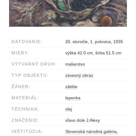
DATOVANIE:
20. storočie, 1. polovica, 1935
MIERY:
výška 42.0 cm, šírka 51.5 cm
VÝTVARNÝ DRUH:
maliarstvo
TYP OBJEKTU:
závesný obraz
ŽÁNER:
zátišie
MATERIÁL:
lepenka
TECHNIKA:
olej
ZNAČENIE:
vľavo dole J.Alexy
INŠTITÚCIA:
Slovenská národná galéria,