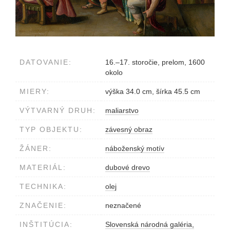
DATOVANIE:
16.–17. storočie, prelom, 1600
okolo
MIERY:
výška 34.0 cm, šírka 45.5 cm
VÝTVARNÝ DRUH:
maliarstvo
TYP OBJEKTU:
závesný obraz
ŽÁNER:
náboženský motív
MATERIÁL:
dubové drevo
TECHNIKA:
olej
ZNAČENIE:
neznačené
INŠTITÚCIA:
Slovenská národná galéria,