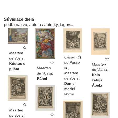
Súvisiace diela
podľa názvu, autora / autorky, tagov...
Maarten
Crispijn
de Vos st.
de Passe
Kristus u
Maarten
st.,
Maarten
piláta
de Vos st.
Maarten
de Vos st.
Kain
de Vos st.
Ráhel
zabíja
Daniel
Ábela
medzi
levmi
Maarten
de Vos st.