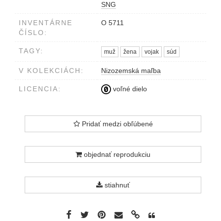
SNG
INVENTÁRNE
O 5711
ČÍSLO:
TAGY:
muž
žena
vojak
súd
V KOLEKCIÁCH:
Nizozemská maľba
LICENCIA:
voľné dielo
Pridať medzi obľúbené
objednať reprodukciu
stiahnuť