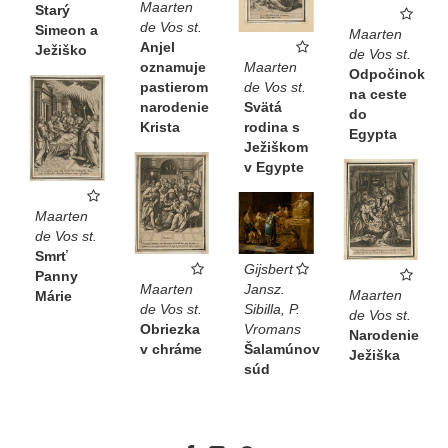
Maarten
Starý
de Vos st.
Simeon a
Maarten
Anjel
Ježiško
de Vos st.
Maarten
oznamuje
Odpočinok
de Vos st.
pastierom
na ceste
Svätá
narodenie
do
rodina s
Krista
Egypta
Ježiškom
v Egypte
Maarten
de Vos st.
Smrť
Gijsbert
Panny
Jansz.
Maarten
Maarten
Márie
Sibilla, P.
de Vos st.
de Vos st.
Vromans
Obriezka
Narodenie
Šalamúnov
v chráme
Ježiška
súd