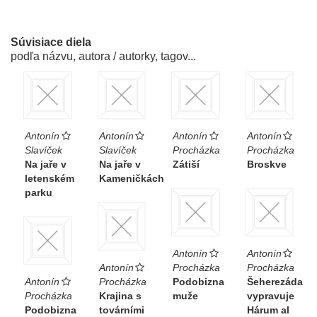
Súvisiace diela
podľa názvu, autora / autorky, tagov...
Antonín
Antonín
Antonín
Antonín
Slavíček
Slavíček
Procházka
Procházka
Na jaře v
Na jaře v
Zátiší
Broskve
letenském
Kameničkách
parku
Antonín
Antonín
Antonín
Procházka
Procházka
Antonín
Procházka
Podobizna
Šeherezáda
Procházka
Krajina s
muže
vypravuje
Podobizna
továrními
Hárum al