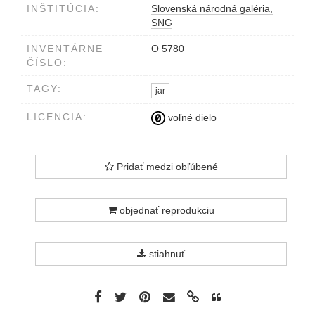
INŠTITÚCIA:
Slovenská národná galéria,
SNG
INVENTÁRNE
O 5780
ČÍSLO:
TAGY:
jar
LICENCIA:
voľné dielo
Pridať medzi obľúbené
objednať reprodukciu
stiahnuť