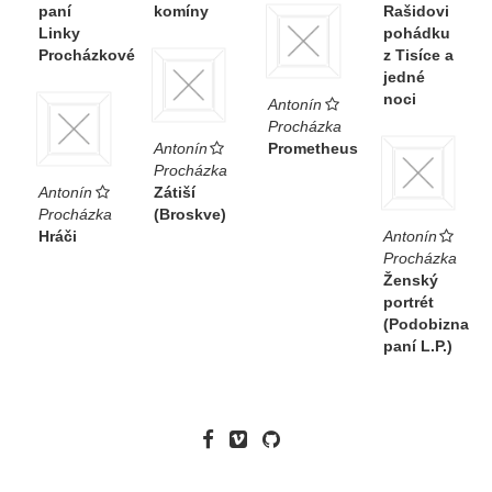
paní
komíny
Rašidovi
Linky
pohádku
Procházkové
z Tisíce a
jedné
noci
Antonín
Procházka
Antonín
Prometheus
Procházka
Antonín
Zátiší
Procházka
(Broskve)
Hráči
Antonín
Procházka
Ženský
portrét
(Podobizna
paní L.P.)