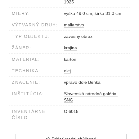
1925
MIERY:
výška 49.0 cm, šírka 31.0 cm
VÝTVARNÝ DRUH:
maliarstvo
TYP OBJEKTU:
závesný obraz
ŽÁNER:
krajina
MATERIÁL:
kartón
TECHNIKA:
olej
ZNAČENIE:
vpravo dole Benka
INŠTITÚCIA:
Slovenská národná galéria,
SNG
INVENTÁRNE
O 6015
ČÍSLO:
Pridať medzi obľúbené