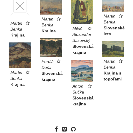
Martin
Martin
Benka
Martin
Benka
Slovenské
Miloš
Benka
Krajina
leto
Alexander
Krajina
Bazovský
Slovenská
krajina
Martin
Ferdiš
Benka
Duša
Martin
Krajina s
Slovenská
Benka
topoľami
krajina
Krajina
Anton
Sučka
Slovenská
krajina