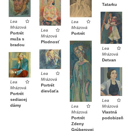
Tatarku
Lea
Lea
Mrázová
Mrázová
Lea
Portrét
Portrét
Mrázová
muža s
Plodnosť
bradou
Lea
Mrázová
Detvan
Lea
Mrázová
Lea
Portrét
Mrázová
dievčaťa
Portrét
sediacej
Lea
dámy
Lea
Mrázová
Mrázová
Vlastná
Portrét
podobizeň
Zdeny
Grúberovej