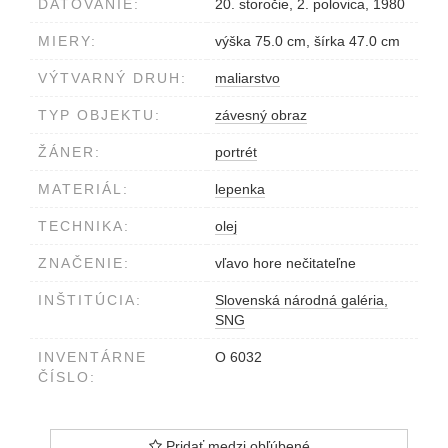
DATOVANIE:
20. storočie, 2. polovica, 1980
MIERY:
výška 75.0 cm, šírka 47.0 cm
VÝTVARNÝ DRUH:
maliarstvo
TYP OBJEKTU:
závesný obraz
ŽÁNER:
portrét
MATERIÁL:
lepenka
TECHNIKA:
olej
ZNAČENIE:
vľavo hore nečitateľne
INŠTITÚCIA:
Slovenská národná galéria,
SNG
INVENTÁRNE
O 6032
ČÍSLO:
Pridať medzi obľúbené