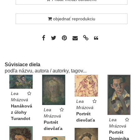
objednať reprodukciu
Súvisiace diela
podľa názvu, autora / autorky, tagov...
Lea
Mrázová
Lea
Hanáková
Mrázová
Lea
z úlohy
Portrét
Mrázová
Turandot
Lea
dievčaťa
Portrét
Mrázová
dievčaťa
Portrét
Dominika