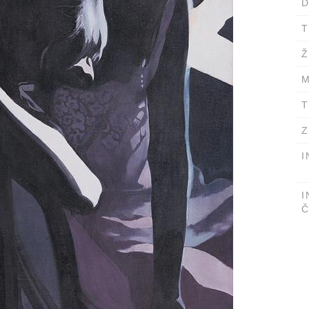
D
T
Ž
M
T
Z
I
I
Č