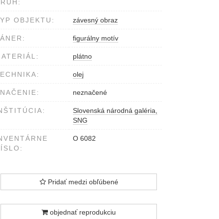
RUH:
YP OBJEKTU:
závesný obraz
ÁNER:
figurálny motív
ATERIÁL:
plátno
ECHNIKA:
olej
NAČENIE:
neznačené
NŠTITÚCIA:
Slovenská národná galéria,
SNG
NVENTÁRNE
O 6082
ÍSLO:
Pridať medzi obľúbené
objednať reprodukciu