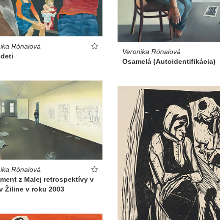
ika Rónaiová
Veronika Rónaiová
deti
Osamelá (Autoidentifikácia)
ika Rónaiová
ent z Malej retrospektívy v
 Žiline v roku 2003