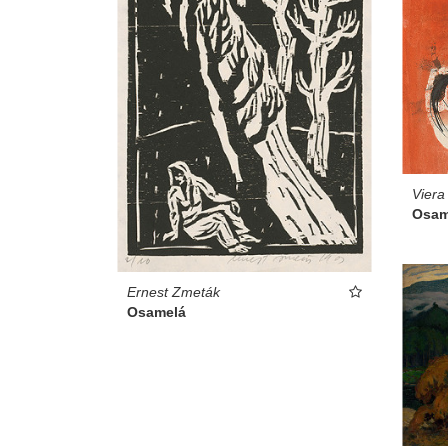
Viera
Osam
Ernest Zmeták
Osamelá