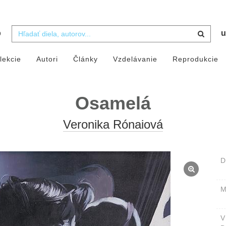
b
u
lekcie
Autori
Články
Vzdelávanie
Reprodukcie
Osamelá
Veronika Rónaiová
D
M