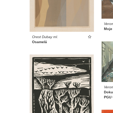
Veron
Moje 
Orest Dubay ml.
Osamelá
Veron
Dokum
PGU v