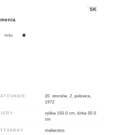
SK
menia
Info
ATOVANIE:
20. storočie, 2. polovica,
1972
IERY:
výška 150.0 cm, šírka 50.0
cm
VÝTVARNÝ
maliarstvo