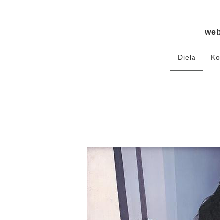
we
Diela
Ko