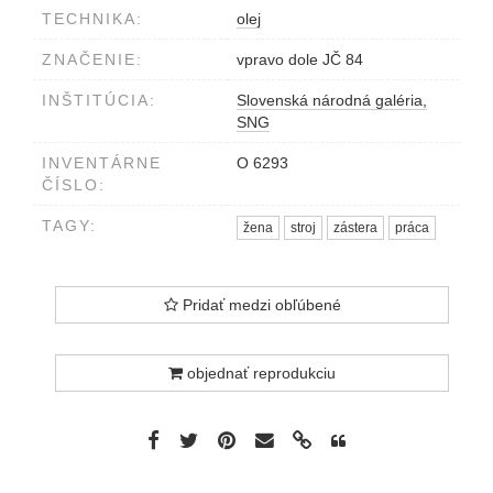
TECHNIKA:
olej
ZNAČENIE:
vpravo dole JČ 84
INŠTITÚCIA:
Slovenská národná galéria,
SNG
INVENTÁRNE
O 6293
ČÍSLO:
TAGY:
žena
stroj
zástera
práca
Pridať medzi obľúbené
objednať reprodukciu