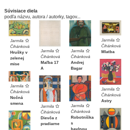
Súvisiace diela
podľa názvu, autora / autorky, tagov...
Jarmila
Jarmila
Čihánková
Čihánková
Jarmila
Jarmila
Mlatba
Hrušky v
Čihánková
Čihánková
zelenej
Andrej
Maľba 17
mise
Bagar
A
Jarmila
Jarmila
Čihánková
Čihánková
Nočná
Astry
smena
Jarmila
Jarmila
Čihánková
Čihánková
Robotníčka
Dievča z
s
pradiarne
bavlnou