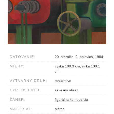
DATOVANIE:
20. storočie, 2. polovica, 1984
MIERY:
výška 100.3 cm, šírka 100.1
cm
VÝTVARNÝ DRUH:
maliarstvo
TYP OBJEKTU:
závesný obraz
ŽÁNER:
figurálna kompozícia
MATERIÁL:
plátno