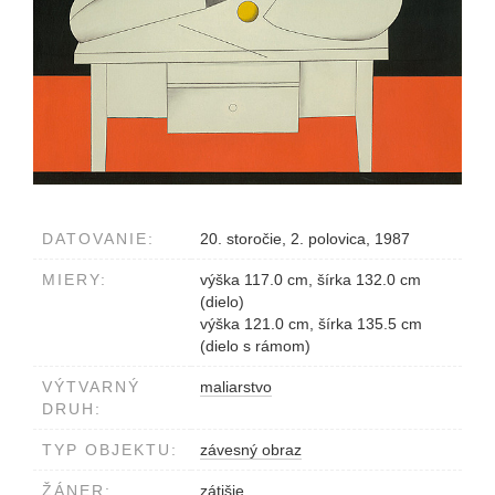
DATOVANIE:
20. storočie, 2. polovica, 1987
MIERY:
výška 117.0 cm, šírka 132.0 cm
(dielo)
výška 121.0 cm, šírka 135.5 cm
(dielo s rámom)
VÝTVARNÝ
maliarstvo
DRUH:
TYP OBJEKTU:
závesný obraz
ŽÁNER:
zátišie