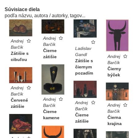
Súvisiace diela
podľa názvu, autora / autorky, tagov...
Andrej
Andrej
Barčík
Barčík
Ladislav
Čierne
Zátišie s
Gandl
Andrej
zátišie
cibuľou
Zátišie s
Barčík
čiernym
Čierny
pozadím
býček
Andrej
Barčík
Andrej
Červené
Andrej
Andrej
Barčík
zátišie
Barčík
Barčík
Čierne
Čierne
Čierna
kamene
zátišie
krajina