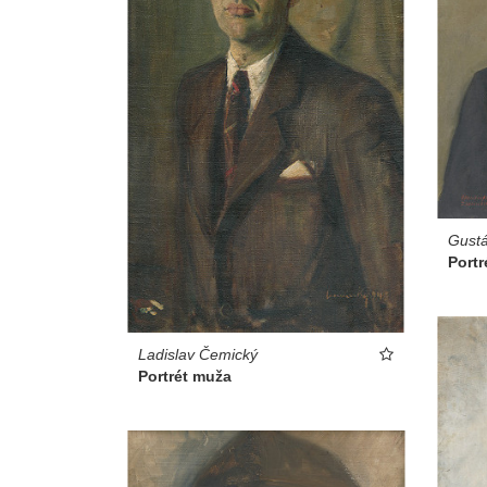
Gustá
Portr
Ladislav Čemický
Portrét muža