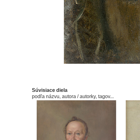
Súvisiace diela
podľa názvu, autora / autorky, tagov...