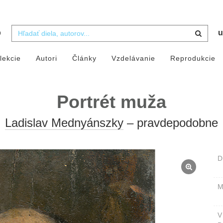
b
u
lekcie
Autori
Články
Vzdelávanie
Reprodukcie
Portrét muža
Ladislav Mednyánszky
– pravdepodobne
D
M