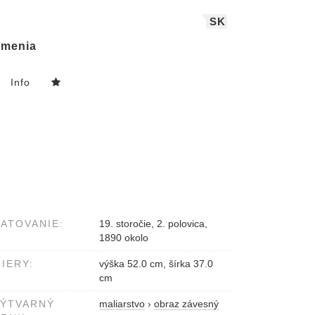
SK
menia
Info
ATOVANIE:
19. storočie, 2. polovica,
1890 okolo
IERY:
výška 52.0 cm, šírka 37.0
cm
VÝTVARNÝ
maliarstvo
›
obraz závesný