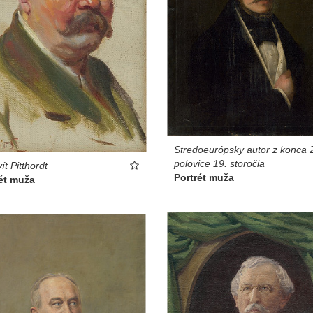
Stredoeurópsky autor z konca 
polovice 19. storočia
ít Pitthordt
Portrét muža
ét muža