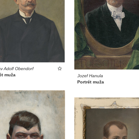
v Adolf Obendorf
ét muža
Jozef Hanula
Portrét muža