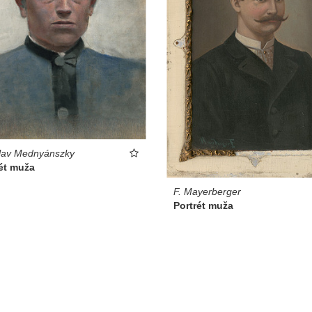
lav Mednyánszky
ét muža
F. Mayerberger
Portrét muža