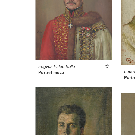
Frigyes Fülöp Balla
Ľudov
Portrét muža
Portr