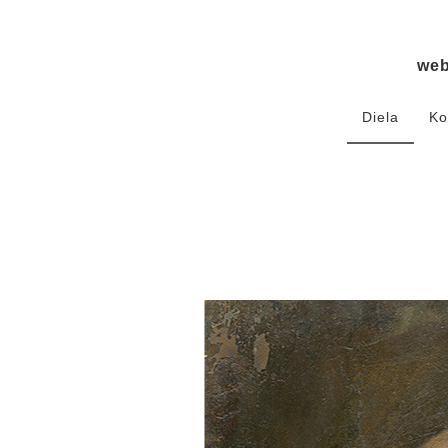
we
Diela
Ko