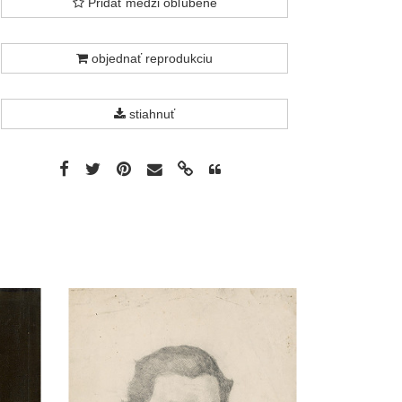
Pridať medzi obľúbené
objednať reprodukciu
stiahnuť