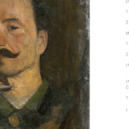
D
T
Ž
M
T
Z
I
I
Č
T
L