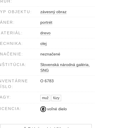
RUH:
YP OBJEKTU:
závesný obraz
ÁNER:
portrét
ATERIÁL:
drevo
ECHNIKA:
olej
NAČENIE:
neznačené
NŠTITÚCIA:
Slovenská národná galéria,
SNG
NVENTÁRNE
O 6783
ÍSLO:
AGY:
muž
fúzy
ICENCIA:
voľné dielo